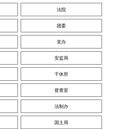
法院
团委
党办
安监局
干休所
督查室
法制办
国土局