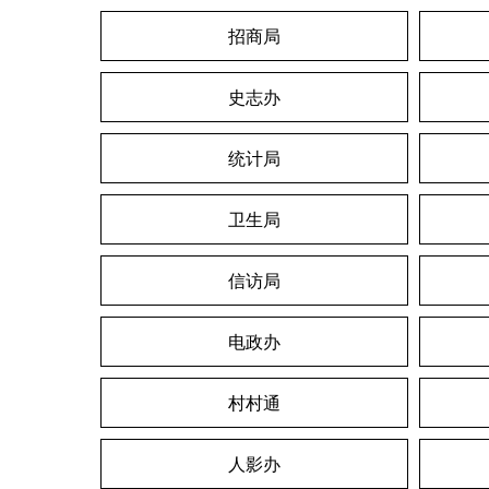
招商局
史志办
统计局
卫生局
信访局
电政办
村村通
人影办