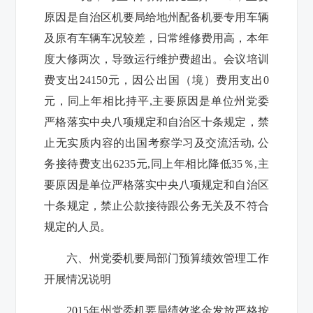
原因是
自治区机要局给地州配备机要专用车辆
及原有车辆车况较差，日常维修费用高，本年
度大修两次，
导致运行维护费超出。
会议培训
费支出
24150
元，因公出国（境）费用支出
0
元，同上年相比持平
,
主要原因是单位州党委
严格
落实中央八项规定和
自治区十条规定
，
禁
止无实质内容的出国考察学习及交流活动
,
公
务接待费支出
6235
元
,
同上年相比降低
35
％
,
主
要原因是单位严格
落实中央八项规定和
自治区
十条规定，禁止公款接待跟公务无关及不符合
规定的人员
。
六、州党委
机要局
部门预算绩效管理工作
开展情况说明
2015
年州党委
机要局
绩效奖金发放严格按