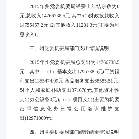
2015
年州
党委机要局经费上年结余数为
0
元
,
总收入
14766738.5
元
,
其中
:(1)
财政拨款收入
14755457.2
元
;(2)
其他收入
11281.3
元
(
主要为利
息收入
)
。
三、州党委机要局部门支出情况说明
2015
年州党委机要局总支出为
14766738.5
元；其中：（
1
）基本支出
1795738.5
元
(
工资福
利支出
1355474.99
元
,
商品服务支出
68585.51
元
,
对个人和家庭补助支出
371678
元
,
其他资本性
支出办公设备
0
元
);
（
2
）项目支出
(
主要为机要
密码信息化办日常公用培训维护支
出
)12971000
元。
四、州党委机要局部门结转结余情况说明