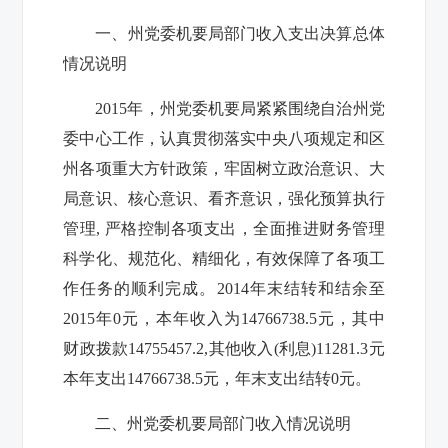
一、
州党委机要局部门收入支出决算总体
情况说明
2015
年，州党委机要局紧紧围绕自治州党
委中心工作，认真贯彻落实中央八项规定和区
州各项重大方针政策，牢固树立政治意识、大
局意识、核心意识、看齐意识，强化预算执行
管理
,
严格控制各项支出，全面推进财务管理
科学化、规范化、精细化，有效保障了各项工
作任务的顺利完成。
2014
年末结转和结余至
2015
年
0
元，本年收入为
14766738.5
元，其中
财政拨款
14755457.2,
其他收入
(
利息
)11281.3
元
本年支出
14766738.5
元，年末支出结转
0
元。
二、
州党委机要局部门收入情况说明