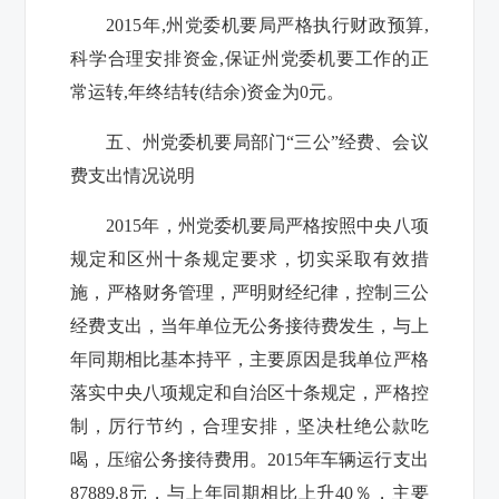
2015
年
,
州党委机要局严格执行财政预算
,
科学合理安排资金
,
保证州党委机要工作的正
常运转
,
年终结转
(
结余
)
资金为
0
元。
五、州党委机要局部门“三公”经费、会议
费支出情况说明
2015
年，州党委机要局严格按照中央八项
规定和区州十条规定要求，切实采取有效措
施，严格财务管理，严明财经纪律，控制三公
经费支出，当年单位无公务接待费发生，与上
年同期相比基本持平，
主要原因是
我单位严格
落实中央八项规定和
自治区十条规定
，
严格控
制，
厉行节约，合理安排，
坚决杜绝公款吃
喝，
压缩
公务接待费用。
2015
年车辆运行支出
87889.8
元，与上年同期相比上升
40
％，
主要