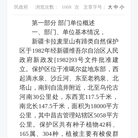
民政府
浏览次数：
1008
次
文章字号：
大
中
小
第一部分 部门单位概述
一、部门、单位基本情况，
新疆卡拉麦里山有蹄类自然保护
区于1982年经新疆维吾尔自治区人民
政府新政发[1982]93号文件批准建
立。保护区位于准噶尔盆地东部，西
起滴水泉、沙丘河、东至老鸦泉、北
塔山，南到自流井附近，北至乌伦古
河南30公里处，东西宽117.5千米，
南北长147.5千米，面积为18000平方
公里，其中昌吉管理站辖区5058平方
公里。保护区共有种子植物42科、
165属、304种，植被主要有梭俊群