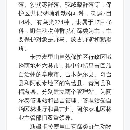
落、沙拐枣群落、驼绒藜群落等；保
护区共记录哺乳动物41种，隶属7目
14科。有鸟类224种，隶属于17目46
科，野生动物种群以有蹄类为主，主
要保护对象是野马、蒙古野驴和鹅喉
羚。
卡拉麦里山自然保护区行政区域
跨两地州六县市，其中包括昌吉回族
自治州的阜康市、吉木萨尔县、奇台
县和阿勒泰地区的富蕴县、青河县和
福海县。分别建立两个管理站，为阿
尔泰管理站和昌吉管理。管理站受自
治区林业厅和昌吉州、阿尔泰地区林
业主管部门双重领导。
新疆卡拉麦里山有蹄类野生动物