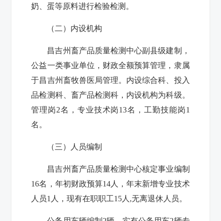
奶、蛋等原料进行检验检测。
（二）内设机构
昌吉州畜产品质量检测中心副县级建制，
公益一类事业单位，财政全额预算管理，隶属
于昌吉州畜牧兽医局管理。内设综合科、投入
品检测科、畜产品检测科，内设机构为科级。
管理岗
2
名，专业技术岗
13
名，工勤技能岗
1
名。
（三）人员编制
昌吉州畜产品质量检测中心核定事业编制
16
名，年初财政预算
14
人，年末新增专业技术
人员
1
人，现有
在职职工
15
人
,
无离退休人员。
公务用车辆编制
2
辆，实有公务用车
2
辆专