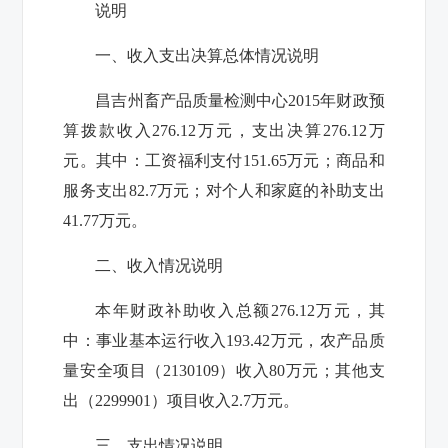
说明
一、收入支出决算总体情况说明
昌吉州畜产品质量检测中心
2015
年财政预
算拨款收入
276.12
万元，支出决算
276.12
万
元。其中：工资福利支付
151.65
万元；商品和
服务支出
82.7
万元；对个人和家庭的补助支出
41.77
万元。
二、收入情况说明
本年财政补助收入总额
276.12
万元，其
中：事业基本运行收入
193.42
万元，农产品质
量安全项目（
2130109
）收入
80
万元；其他支
出（
2299901
）项目收入
2.7
万元。
三、支出情况说明