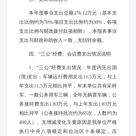
本年度事业支出总额
276.12
万元（基本支
出比例约为
70%,
项目支出比例约为
30%
，各项
支出比例与财政拨付款项相附），本报表事业
支出与财政补助收入一致，无结转余额。
四、“三公”经费、会议费支出情况说明
1
、“三公”经费支出情况：年度内无出国
(
境
)
支出；车辆运行费用支出
11.5
万元，与上
年支出
11.5
万元相比持平，
年末单位共有采样
车、一般公务用车三辆，全年无购置车辆；
公
务接待费支出
1.83
万元，与上年支出
1.83
万元
相比持平
（公务接待批次约为
65
次，人数约为
400
人）。无增减变化主要原因是我单位严格
执行中央八项规定和自治区十条规定，压