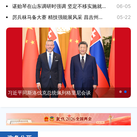
谌贻琴在山东调研时强调 坚定不移实施就业优先战略 ...
06-05
厉兵秣马备大赛 精技强能展风采 昌吉州全力备战自治...
05-22
习近平同斯洛伐克总统佩列格里尼会谈