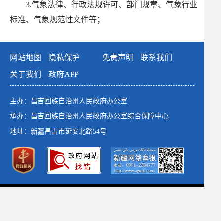
3.气象法律、行政法规许可、部门规章、气象行业
标准、气象规范性文件等；
4 .昌吉回族自治州气象事业发展中长期规划和重大
建设专项规划;
网站地图
隐私保护
免责声明
联系我们
5.气象应急预案、重要气象预报、重要预警信息、
关于我们
政府APP
重大灾害性天气应对情况等突发气象灾害事件信息;
6.重要人事任免;
主办：昌吉回族自治州人民政府办公室
7.其他需要公开的政府信息
承办：昌吉回族自治州人民政府办公室综合保障中心
(二)编排体系
地址：新疆昌吉市延安北路54号
本机关政府信息使用电子文档方式编排、记录和存
储各类信息,主要含以下要素:索引号、发布机构、名
称、信息来源、文号、成文日期、发布日期、浏览次
政府网站标识码：6523000001
数。
新公网安备：65230102652764号
新ICP备：13003649号-1