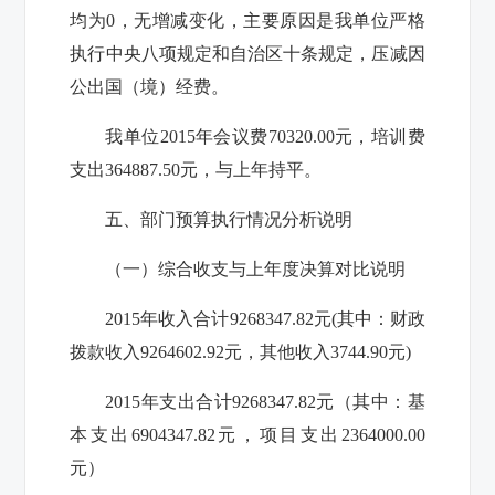
均为
0
，无增减变化，主要原因是我单位严格
执行中央八项规定和自治区十条规定，压减因
公出国（境）经费。
我单位
2015
年会议费
70320.00
元，培训费
支出
364887.50
元，与上年持平。
五、部门预算执行情况分析说明
（一）综合收支与上年度决算对比说明
2015
年收入合计
9268347.82
元
(
其中：财政
拨款收入
9264602.92
元，其他收入
3744.90
元
)
2015
年支出合计
9268347.82
元（其中：基
本支出
6904347.82
元，
项目支出
2364000.00
元）