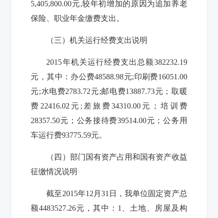
5,405,800.00
元
,
较年初增加的原因为追加养老
保险、职业年金缴费支出。
（三）机关运行经费支出说明
2015
年机关运行经费支出总额
382232.19
元，其中：
办公费
48588.98
元
;
印刷费
16051.00
元
;
水电费
2783.72
元
;
邮电费
13887.73
元；取暖
费
22416.02
元
;
差旅费
34310.00
元；培训费
28357.50
元；公务接待费
39514.00
元；公务用
车运行费
93775.59
元。
（四）部门国有资产占用和国有资产收益
征缴情况说明
截至
2015
年
12
月
31
日，我单位固定资产总
额
4483527.26
元，其中：
1
、土地、房屋及构