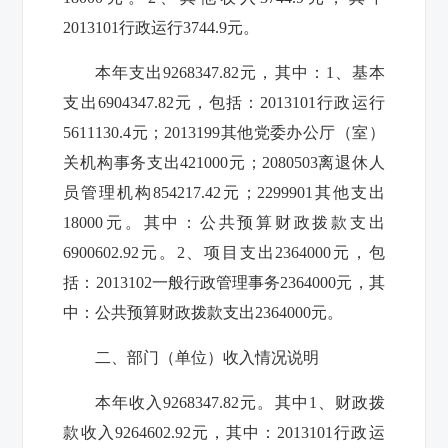
2013101
行政运行
3744.9
元。
本年支出
9268347.82
元，其中：
1
、基本
支出
6904347.82
元，包括：
2013101
行政运行
5611130.4
元；
2013199
其他党委办公厅（室）
关机构事务支出
421000
元；
2080503
离退休人
员管理机构
854217.42
元；
2299901
其他支出
18000
元。其中：公共预算财政拨款支出
6900602.92
元。
2
、项目支出
2364000
元，包
括：
2013102
一般行政管理事务
2364000
元，其
中：公共预算财政拨款支出
2364000
元。
二、部门（单位）收入情况说明
本年收入
9268347.82
元。其中
1
、财政拨
款收入
9264602.92
元，其中：
2013101
行政运