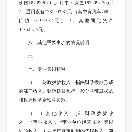
筑物
1873998.70
元
(
其中：房屋
1873998.70
元
)
2
、通用设备
1731993.37
元 （其中有汽车
7
辆，
价值
1731993.37
元）
3
、其他固定资产
877535.19
元。
六、
其他重要事项的情况说明
无
七、专业名词解释
（一）财政拨款收入：指由财政拨款形成
的部门收入。财政拨款包括一般公共预算拨款
和政府性基金预算拨款。
（二）其他收入：指“财政拨款收
入”、“事业收入”、“事业单位经营收入”等以
外的收入。主要是按规定动用的售房收入、存