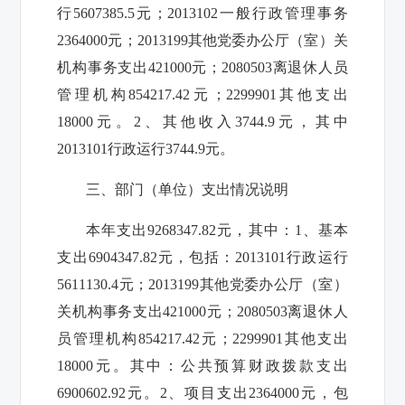
行
5607385.5
元；
2013102
一般行政管理事务
2364000
元；
2013199
其他党委办公厅（室）关
机构事务支出
421000
元；
2080503
离退休人员
管理机构
854217.42
元；
2299901
其他支出
18000
元。
2
、其他收入
3744.9
元，其中
2013101
行政运行
3744.9
元。
三、部门（单位）支出情况说明
本年支出
9268347.82
元，其中：
1
、基本
支出
6904347.82
元，包括：
2013101
行政运行
5611130.4
元；
2013199
其他党委办公厅（室）
关机构事务支出
421000
元；
2080503
离退休人
员管理机构
854217.42
元；
2299901
其他支出
18000
元。其中：公共预算财政拨款支出
6900602.92
元。
2
、项目支出
2364000
元，包