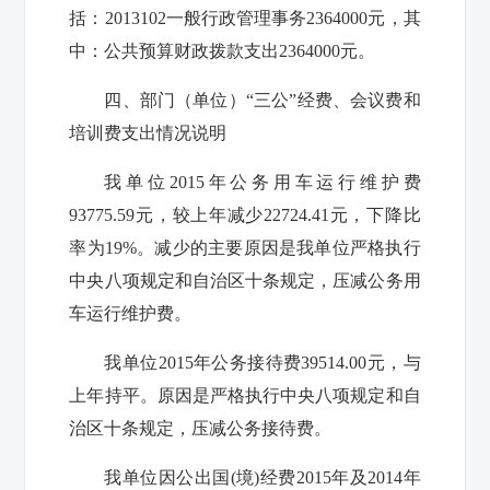
括：
2013102
一般行政管理事务
2364000
元，其
中：公共预算财政拨款支出
2364000
元。
四、部门（单位）“三公”经费、会议费和
培训费支出情况说明
我单位
2015
年公务用车运行维护费
93775.59
元，较上年减少
22724.41
元，下降比
率为
19%
。减少的主要原因是我单位严格执行
中央八项规定和自治区十条规定，压减公务用
车运行维护费。
我单位
2015
年公务接待费
39514.00
元，与
上年持平。原因是严格执行中央八项规定和自
治区十条规定，压减公务接待费。
我单位因公出国
(
境
)
经费
2015
年及
2014
年