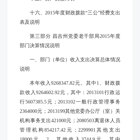
十六、
2015
年度财政拨款“三公”经费支出
表及说明
第三部分 昌吉州党委老干部局
2015
年度
部门决算情况说明
一、部门（单位）收入支出决算总体情况
说明
本年收入
9268347.82
元。其中
1
、财政拨
款收入
9264602.92
元，其中：
2013101
行政运
行
5607385.5
元；
2013102
一般行政管理事务
2364000
元；
2013199
其他党委办公厅（室）关
机构事务支出
421000
元；
2080503
离退休人员
管理机构
854217.42
元；
2299901
其他支出
18000
元。
2
、其他收入
3744.9
元，其中