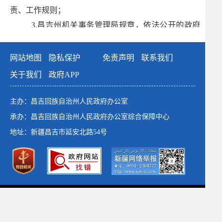
责、工作规则；
3.昌吉州机关事务管理局规章，依法公开的政府
文件；
4.昌吉州机关事务管理局重要会议主要内容、重
网站地图
隐私保护
免责声明
联系我们
点工作、等；
关于我们
政府APP
5.昌吉州机关事务管理局专项规划、统计信息
等；
主办：昌吉回族自治州人民政府办公室
6.财政预决算、政府集中采购、行政事业性收费
承办：昌吉回族自治州人民政府办公室综合保障中心
等；
地址：新疆昌吉市延安北路54号
7.管理服务内容；
8.其他需要公开的政府信息。
（二）编排体系
政府网站标识码：6523000001
本机关政府信息使用电子文档方式编排、记录和存
新公网安备：65230102652764号
储各类信息，主要含以下要素：索引号（政府文件、政
新ICP备：13003649号-1