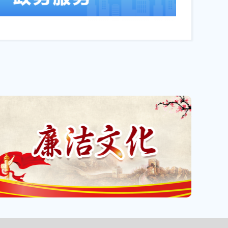
住好房”——“...
11-12