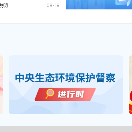
说明
08-19
专家解读 | 吴璟：从“有房住”到“