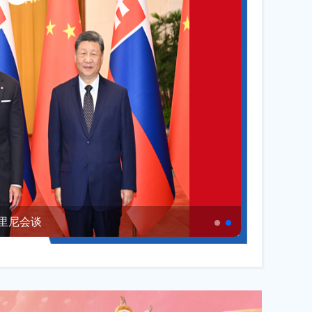
违法违规线索的公告
07-22
改造移交工作实施方案...
06-29
吉州居民小区用户供配...
06-11
废止文件的公告
05-21
动房地产高质量发展措...
05-11
工程招标代理机构及从...
05-07
力推动房地产高质量发...
04-24