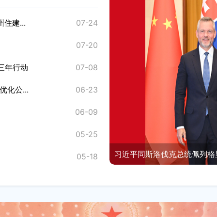
建...
07-24
关于征集昌吉州城镇燃气领域
07-20
昌吉州居民小区用户供配电设施
三年行动
07-08
昌吉州住建局关于公开征求《昌
化公...
06-23
昌吉州住房和城乡建设局关于
06-09
《昌吉州激发房地产市场活力推
05-25
关于进一步加强房屋建筑和市政
习近平：加快建设健康中国
05-18
关于《昌吉州激发房地产市场活