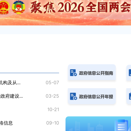
及从...
05-07
《昌吉州依法必须招标的工程建
府建设...
03-25
《供水条例》为农村供水提供
10-21
坚持从严监管与优化服务并重
格信息
09-10
专家解读 | 吴璟：供给端精准施