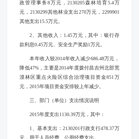
政管理事务
8
万元，
2130205
森林培育
5.4
万
元，
2130299
其他林业支出
270
万元，
2299901
其他支出
15.5
万元。
2
、其他收入：
1.45
万元，其中：银行存
款利息
0.45
万元、安全生产奖励
1
万元。
本年收入较
2014
年收入减少
686.48
万元，
降低
47%
，主要是
2014
年度拨付昌吉州北部荒
漠林区重点火险区综合治理项目资金
851
万
元，
2015
年项目资金安排较上年减少。
三、部门（单位）支出情况说明
2015
年度支出
1130.39
万元，其中：
1
、基本支出：
2130201
行政支行
478.37
万
元，用于人员经费、公用经费支出。