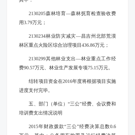
2130205
森林培育—森林抚育检查验收费
用
3.79
万元；
2130234
林业防灾减灾—昌吉州北部荒漠
林区重点火险区综合治理项目
436.86
万元；
2130299
其他林业支出—林业重点工作经
费
90.57
万元、林业生产发展专项
75.15
万元。
结转项目资金在
2016
年度将根据项目实施
进度支付完毕。
五、部门（单位）“三公”经费、会议费和
培训费支出情况说明
2015
年财政拨款“三公”经费决算总数
0.6