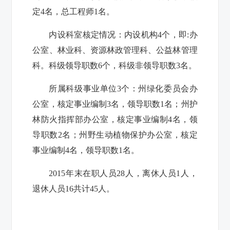
定
4
名，总工程师
1
名。
内设科室核定情况：内设机构
4
个，即
:
办
公室、林业科、资源林政管理科、公益林管理
科。科级领导职数
6
个，科级非领导职数
3
名。
所属科级事业单位
3
个：州绿化委员会办
公室，核定事业编制
3
名，领导职数
1
名；州护
林防火指挥部办公室，核定事业编制
4
名，领
导职数
2
名；州野生动植物保护办公室，核定
事业编制
4
名，领导职数
1
名。
2015
年末在职人员
28
人，离休人员
1
人，
退休人员
16
共计
45
人。