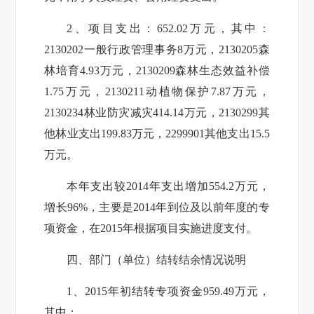
2
、项目支出：
652.02
万元，其中：
2130202
一般行政管理事务
8
万元，
2130205
森
林培育
4.93
万元，
2130209
森林生态效益补偿
1.75
万元，
2130211
动植物保护
7.87
万元，
2130234
林业防灾减灾
414.14
万元，
2130299
其
他林业支出
199.83
万元，
2299901
其他支出
15.5
万元。
本年支出较
2014
年支出增加
554.2
万元，
增长
96%
，主要是
2014
年到位及以前年度的专
项资金，在
2015
年根据项目实施进度支付。
四、部门（单位）结转结余情况说明
1
、
2015
年初结转专项资金
959.49
万元，
其中：