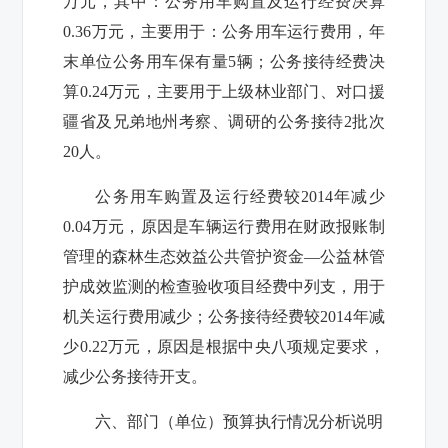
万元，其中：公务用车购置及运行经费决算
0.36
万元，主要用于：公务用车运行费用，年
末单位公务用车保有量
5
辆；公务接待经费决
算
0.24
万元，主要用于上级林业部门、对口援
疆省及兄弟地州考察、调研的公务接待
2
批次
20
人。
公务用车购置及运行经费较
2014
年减少
0.04
万元，原因是车辆运行费用在财政报账制
管理的森林生态效益公共管护资金—公益林管
护成效监测的检查验收项目经费中列支，用于
机关运行费用减少；公务接待经费较
2014
年减
少
0.22
万元，原因是根据中央八项规定要求，
减少公务接待开支。
六、部门（单位）预算执行情况分析说明