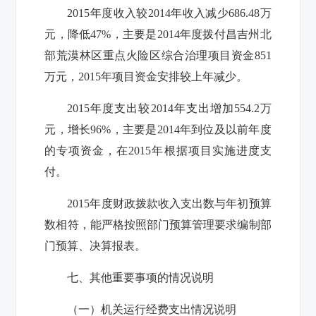
2015
年度收入较
2014
年收入减少
686.48
万
元，降低
47%
，主要是
2014
年度拨付昌吉州北
部荒漠林区重点火险区综合治理项目资金
851
万元，
2015
年项目资金安排较上年减少。
2015
年度支出较
2014
年支出增加
554.2
万
元，增长
96%
，主要是
2014
年到位及以前年度
的专项资金，在
2015
年根据项目实施进度支
付。
2015
年度财政拨款收入支出数与年初预算
数相符，能严格按照部门预算管理要求编制部
门预算、决算报表。
七、其他重要事项的情况说明
（一）机关运行经费支出情况说明