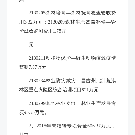
2130205
森林培育—森林抚育检查验收费
用
3.32
万元；
2130209
森林生态效益补偿—管
护成效监测费用
1.75
万
元；
2130211
动植物保护—野生动物疫源疫情
监测
7.87
万元；
2130234
林业防灾减灾—昌吉州北部荒漠
林区重点火险区综合治理项目
851
万元；
2130299
其他林业支出—林业生产发展专
项
95.55
万元。
2
、
2015
年末结转专项资金
606.37
万元，
其中：