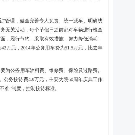
定”管理，健全完善专人负责、统一派车、明确线
公务无关活动，每个节假日之前都对车辆进行检查
方面，履行节约，采取有效措施，努力降低消耗，
为
42
万元，
2014
年公务用车费为
51.5
万元，比去年
主要为公务用车油料费、维修费、保险及过路费。
。公务接待费
4.9
万元，主要为院
60
周年庆典工作
四不准”制度，控制接待标准。