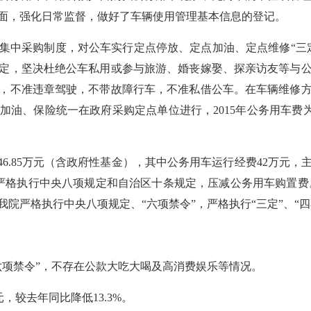
面，强化日常监督，做好了车辆使用管理基本信息的登记。
集中采购制度，对公车实行定点停放、定点加油、定点维修“三
定，坚决杜绝公车私用或参与旅游、婚丧嫁娶、探亲访友等与
，不准违章驾驶，不带故障行车，不准私借公车。在车辆维修
加油、保险统一在政府采购定点单位进行，
2015
年公务用车费
46.85
万元（含政府性基金），其中公务用车运行经费
42
万元，
严格执行中央八项规定和自治区十条规定，压减公务用车购置费
院严格执行中央八项规定、“六项禁令”，严格执行“三定”、“
六项禁令”，不存在公款大吃大喝及高消费娱乐等情况。
元，较去年同比降低
13.3%
。