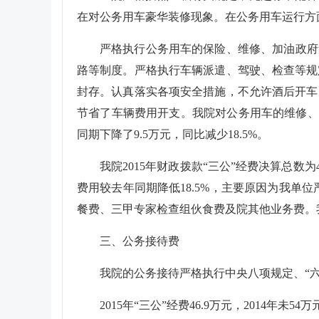
在对公务用车豪华装修现象。在公务用车运行方
严格执行公务用车的保险、维修、加油政府
路等制度。严格执行车辆派遣、驾驶、检查等规
封存。认真落实各项安全措施，不允许酒后开车
节省了车辆费用开支。我院对公务用车的维修、
同期下降了
9.5
万元，同比减少
18.5%
。
我院
2015
年财政拨款“三公”经费决算总数为
费用较去年同期降低
18.5%
，主要原因为我单位
餐费、三甲专家检查组伙食费及院其他业务费。我
三、公务接待费
我院的公务接待严格执行中央八项规定、“
2015
年“三公”经费
46.9
万元，
2014
年未
54
万