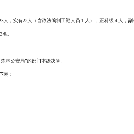
3人，实有22人（含政法编制工勤人员１人），正科级４人，副
员3名。
州森林公安局”的部门本级决算。
下表：