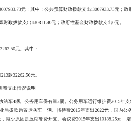
01款3007933.73元；其中：公共预算财政拨款支出:3007933.7
共预算财政拨款支出430811.40元；政府性基金财政拨款支出0元。
262.50元。其中：
13款32262.50元。
训费支出情况说明
辆。公务用车保有量2辆。公务用车运行维护费2015年支出170570.
林业局拨款购置运兵车一辆。招待费2015年支出2022元，国内
元，减少原因是压缩餐费开支。会议费2015年支出10188.25元，培训费