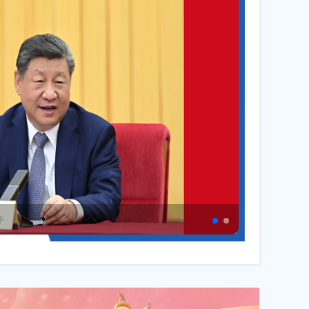
婴幼儿首次育儿补贴申请截...
08-03
卫生强基工程推进基层...
07-07
政检查事项清单
07-06
销公告
06-30
量改善三年行动（20...
06-29
巡回医疗工作的通知
06-16
筹发展工作实施方案（...
06-04