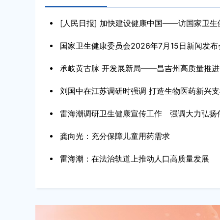
[人民日报] 加快建设健康中国——访国家卫生健
国家卫生健康委员会2026年7月15日新闻发
承岐黄古脉 开发展新局——昌吉州高质量推进国
刘国中在江苏调研时强调 打造生物医药新兴支柱
雷海潮调研卫生健康宣传工作 强调大力弘扬伟大
龚向光：充分保障儿童用药需求
习近平同斯洛伐克总统佩列格里尼会谈
雷海潮：在法治轨道上推动人口高质量发展