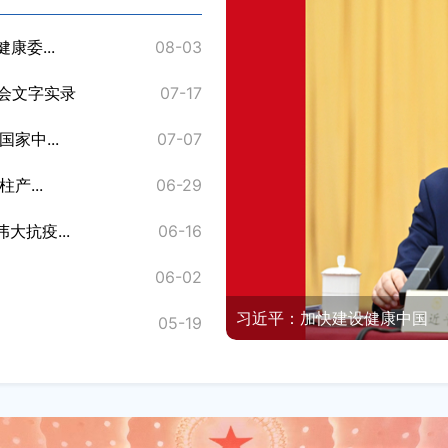
康委...
08-03
关于延长2022—2024年出生
布会文字实录
07-17
关于公开征求《昌吉州落实医疗
家中...
07-07
昌吉州卫生健康委员会涉企行
产...
06-29
昌吉孙琦医疗美容整形诊所注
抗疫...
06-16
关于开展基层医疗卫生机构医疗质
06-02
关于开展2026年国家医疗队
习近平：加快建设健康中国
05-19
关于对《昌吉州医养结合城乡统