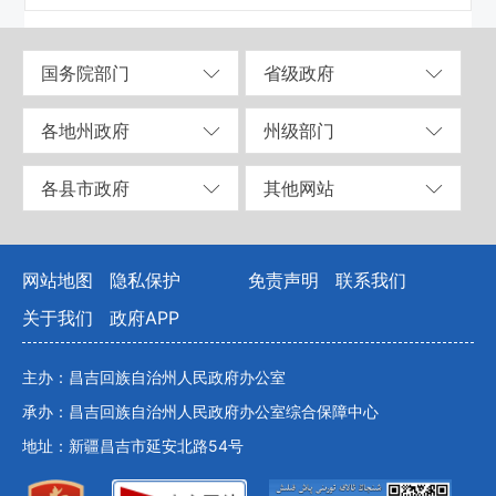
国务院部门
省级政府
各地州政府
州级部门
各县市政府
其他网站
网站地图
隐私保护
免责声明
联系我们
关于我们
政府APP
主办：昌吉回族自治州人民政府办公室
承办：昌吉回族自治州人民政府办公室综合保障中心
地址：新疆昌吉市延安北路54号