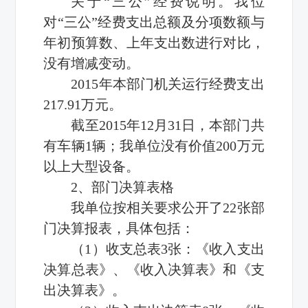
关于“三公”经费说明。我位
对“三公”经费支出总额及分项数额与
年初预算数、上年支出数进行对比，
没有增减变动。
2015年本部门机关运行经费支出
217.91万元。
截至2015年12月31日，本部门共
有车辆1辆；我单位没有价值200万元
以上大型设备。
2、部门决算表格
我单位按相关要求公开了22张部
门决算报表，具体包括：
（1）收支总表3张：《收入支出
决算总表》、《收入决算表》和《支
出决算表》。