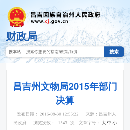
财政局
搜索
搜本站
昌吉州文物局2015年部门
决算
发布日期： 2016-08-30 12:55:22
来源：昌吉州人
民政府
浏览次数：
1343
次
文章字号：
大
中
小