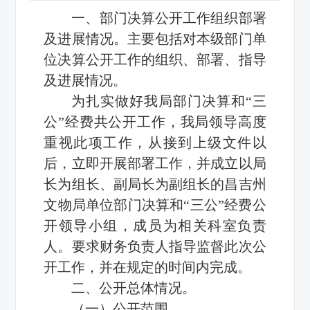
一、部门决算公开工作组织部署
及进展情况。主要包括对本级部门单
位决算公开工作的组织、部署、指导
及进展情况。
为扎实做好我局部门决算和
“三
公”经费
共公开工作，我局领导高度
重视此项工作，从接到上级文件以
后，立即开展部署工作，并成立以局
长为组长、副局长为副组长的昌吉州
文物局单位部门决算和“三公”经费公
开领导小组，成员为相关科室负责
人。要求财务负责人指导监督此次公
开工作，并在规定的时间内完成。
二、公开总体情况。
（一）公开范围。