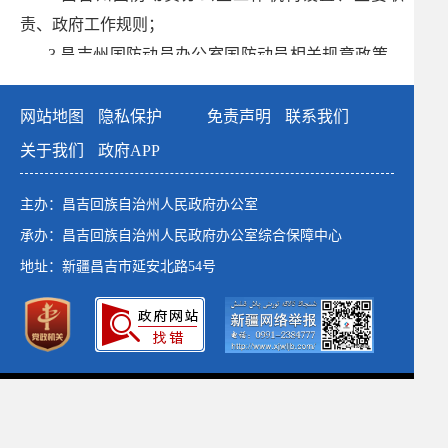
责、政府工作规则；
3.昌吉州国防动员办公室国防动员相关规章政策，
依法公开的政府文件；
4.重要会议主要内容、重点工作等；
网站地图
隐私保护
免责声明
联系我们
5.其他需要公开的政府信息。
关于我们
政府APP
（
二）编排体系
主办：昌吉回族自治州人民政府办公室
本机关政府信息使用电子文档方式编排、记录和存
承办：昌吉回族自治州人民政府办公室综合保障中心
储各类信息，主要含以下要素：索引号、发布机构、名
地址：新疆昌吉市延安北路54号
称、信息来源、文号、成文日期、发布日期、浏览次
数。
（三）公开渠道
政府网站标识码：6523000001
1.政府网站：昌吉回族自治州人民政府网站（网
新公网安备：65230102652764号
址：www.cj.gov.cn）；
新ICP备：13003649号-1