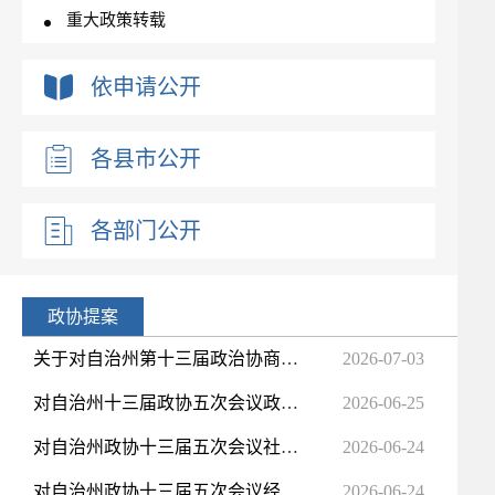
重大政策转载
重大行政决策预公开
依申请公开
新闻发布会
政府工作报告
各县市公开
优化营商环境
政府集中采购
各部门公开
涉企收费
重点领域信息公开
政府网站工作报表
政协提案
人事信息及公务员招考
关于对自治州第十三届政治协商第五次会议经济建设类第24号建议的答复函
2026-07-03
公共企事业单位信息公开
对自治州十三届政协五次会议政治建设类第22号提案的答复函
2026-06-25
基层政务公开事项标准目录
行政处罚和行政强制
对自治州政协十三届五次会议社会建设类59号提案的答复函
2026-06-24
行政许可和其他对外管理服务信息
对自治州政协十三届五次会议经济建设类53号提案的答复函
2026-06-24