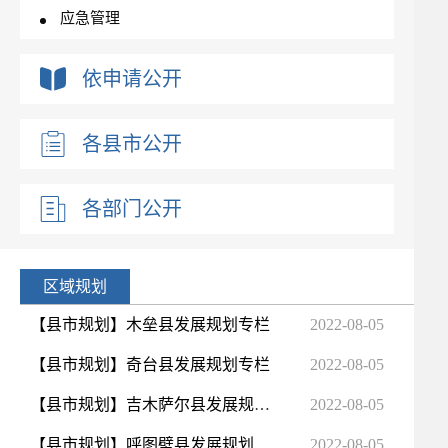
应急管理
权责清单
依申请公开
统计信息
重大会议
各县市公开
重大政策转载
重大行政决策预公开
各部门公开
新闻发布会
政府工作报告
优化营商环境
区域规划
政府集中采购
【县市规划】木垒县发展规划专栏
2022-08-05
涉企收费
【县市规划】奇台县发展规划专栏
2022-08-05
重点领域信息公开
政府网站工作报表
【县市规划】吉木萨尔县发展规划专栏
2022-08-05
人事信息及公务员招考
【县市规划】呼图壁县发展规划专栏
2022-08-05