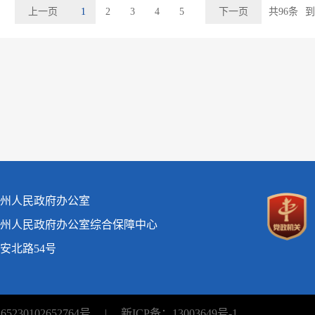
上一页
1
2
3
4
5
下一页
共96条
州人民政府办公室
州人民政府办公室综合保障中心
安北路54号
230102652764号
|
新ICP备：13003649号-1