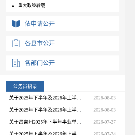
重大政策转载
重大行政决策预公开
依申请公开
新闻发布会
政府工作报告
各县市公开
优化营商环境
政府集中采购
各部门公开
涉企收费
重点领域信息公开
政府网站工作报表
公务员招录
人事信息及公务员招考
关于2025年下半年及2026年上半年昌吉州“高层次人才”拟引进人员体检结果的公示
2026-08-03
公务员招录
关于2025年下半年及2026年上半年昌吉州“高层次人才”拟引进人员体检结果的公示
2026-08-03
干部任免
公共企事业单位信息公开
关于昌吉州2025年下半年事业单位公开招聘拟聘用人员的公示（第七批）
2026-07-27
基层政务公开事项标准目录
关于2025年下半年及2026年上半年昌吉州“高层次人才”拟引进人员体检结果的公示
2026-07-24