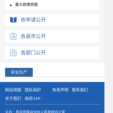
重大政策转载
重大行政决策预公开
依申请公开
新闻发布会
政府工作报告
各县市公开
优化营商环境
政府集中采购
各部门公开
涉企收费
重点领域信息公开
生态环境
安全生产
食品药品监管
稳岗就业
网站地图
隐私保护
免责声明
联系我们
养老服务
关于我们
政府APP
义务教育
涉农补贴
主办：昌吉回族自治州人民政府办公室