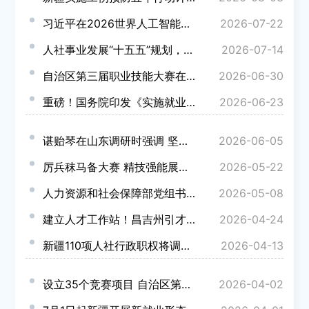
习近平在2026世界人工智能大会暨人工智能全球治理高级别会议开幕式上的主旨讲话（全文）
2026-07-22
人社事业发展“十五五”规划，全文来了！
2026-07-14
自治区第三届职业技能大赛在昌吉州开幕
2026-06-30
重磅！国务院印发《实施就业优先战略“十五五”规划》
2026-06-23
谌贻琴在山东调研时强调 坚定不移实施就业优先战略 多措并举做好稳就业促就业工作
2026-06-05
厉兵秣马备大赛 精技强能展风采 昌吉州全力备战自治区第三届职业技能大赛
2026-05-22
人力资源和社会保障部党组书记、部长王晓萍：深入学习习近平总书记关于社会保障的重要论述 推动社会保...
2026-05-08
建立人才工作站！昌吉州引才引智再添新阵地
2026-04-24
新疆110项人社行政职权将调整下放！
2026-04-13
设立35个竞赛项目 自治区第三届职业技能大赛6月30日开赛
2026-04-02