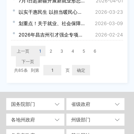
7月1日起新疆开展新就业形态人员职业伤害保障试点
2026-04-01
以实干惠民生 以担当暖民心——昌吉州各部门单位认真学习贯彻习近平总书记重要讲话精神和全国两会精神
2026-03-23
划重点！关于就业、社会保障……政府工作报告这样说→
2026-03-09
2026年昌吉州引才强企专项行动——“转化型技术人才引进项目”申报指南
2026-02-24
上一页
1
2
3
4
5
6
下一页
共85条
到第
页
确定
国务院部门
省级政府
各地州政府
州级部门