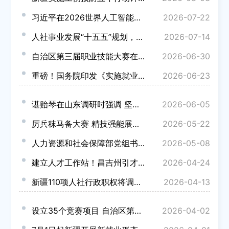
习近平在2026世界人工智能大会暨人工智能全球治理高级别会议开幕式上的主旨讲话（全文）
2026-07-22
人社事业发展“十五五”规划，全文来了！
2026-07-14
自治区第三届职业技能大赛在昌吉州开幕
2026-06-30
重磅！国务院印发《实施就业优先战略“十五五”规划》
2026-06-23
谌贻琴在山东调研时强调 坚定不移实施就业优先战略 多措并举做好稳就业促就业工作
2026-06-05
厉兵秣马备大赛 精技强能展风采 昌吉州全力备战自治区第三届职业技能大赛
2026-05-22
人力资源和社会保障部党组书记、部长王晓萍：深入学习习近平总书记关于社会保障的重要论述 推动社会保...
2026-05-08
建立人才工作站！昌吉州引才引智再添新阵地
2026-04-24
新疆110项人社行政职权将调整下放！
2026-04-13
设立35个竞赛项目 自治区第三届职业技能大赛6月30日开赛
2026-04-02