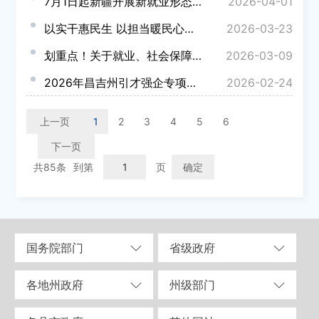
7月1日起新疆开展新就业形态人员职业伤害保障试点
2026-04-01
以实干惠民生 以担当暖民心——昌吉州各部门单位认真学习贯彻习近平总书记重要讲话精神和全国两会精神
2026-03-23
划重点！关于就业、社会保障……政府工作报告这样说→
2026-03-09
2026年昌吉州引才强企专项行动——“转化型技术人才引进项目”申报指南
2026-02-24
上一页
1
2
3
4
5
6
下一页
共85条
到第
页
确定
国务院部门
省级政府
各地州政府
州级部门