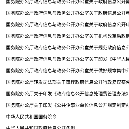
国务院办公厅关于印发《政府信息公开信息处理费管理办法
中华人民共和国国务院令
中华人民共和国政府信息公开条例