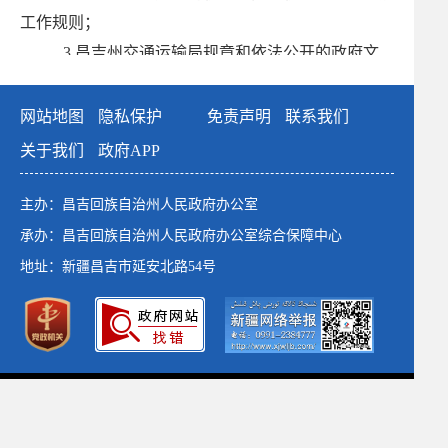
工作规则；
3.昌吉州交通运输局规章和依法公开的政府文
件；
4.昌吉州交通运输局工作报告、重要会议主要内
网站地图
隐私保护
免责声明
联系我们
容、重点工作等
关于我们
政府APP
5.昌吉州交通运输局重大建设项目的批准和实施
情况；
主办：昌吉回族自治州人民政府办公室
6.昌吉州交通运输局行政许可、行政处罚、行政
承办：昌吉回族自治州人民政府办公室综合保障中心
强制和其他对外管理服务等；
地址：新疆昌吉市延安北路54号
7.其他需要公开的政府信息。
（二）编排体系
本机
关
政府信息使用电子文档方式编排、记录和存
政府网站标识码：6523000001
储各类信息，主要含以下要素：索引号（政府文件、政
新公网安备：65230102652764号
府办文件、政府行政规范性文件）、发布机构、名称、
新ICP备：13003649号-1