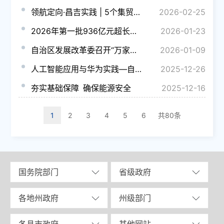
领航定向·昌吉实践 | 5个集贸市场焕新！昌吉州“菜篮子”工程暖民心
2026-02-25
2026年第一批936亿元超长期特别国债支持设备更新资金已经下达
2026-01-23
自治区发展改革委召开“万家民营企业评营商环境”问题整改推进会
2026-01-09
人工智能应用与华为实践—自治区发展改革委 能源局举办“人工智能+”能源高质量发展专题培训会
2025-12-26
夯实基础保障 确保能源安全
2025-12-16
1
2
3
4
5
6
共80条
国务院部门
省级政府
各地州政府
州级部门
各县市政府
其他网站