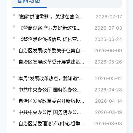
营商动态
破解“供强需弱”，关键在营商环境
2026-07-17
【营商观察·产业友好新逻辑】拒做大城市“缩小版”：县域营商环境如何锻造“增强版
2026-07-03
《整治涉企侵权信息 优化营商网络环境自律公约》全文发布
2026-06-24
自治区发展改革委关于征集自治区营商环境诉求线索的公告
2026-06-09
自治区发展改革委开展党建基层联系点主题党日活动推动民营企业抓党建促发展
2026-05-26
本周“发展改革热点，我知道”（5月6至5月9日）
2026-05-12
中共中央办公厅 国务院办公厅关于加强新就业群体服务管理的意见
2026-04-28
自治区发展改革委召开新版投资项目在线审批监管平台业务培训会
2026-04-14
中共中央办公厅 国务院办公厅关于做好第二轮土地承包到期后再延长30年试点工作的意见
2026-03-19
自治区党委理论学习中心组举行专题学习会
2026-03-03