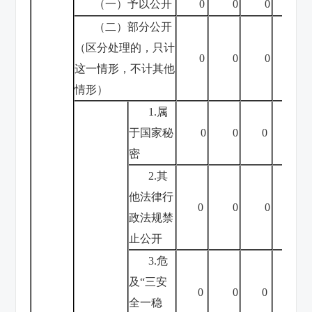
（一）予以公开
0
0
0
0
（二）部分公开
（区分处理的，只计
0
0
0
0
这一情形，不计其他
情形）
1.属
于国家秘
0
0
0
0
密
2.其
他法律行
0
0
0
0
政法规禁
止公开
3.危
及“三安
0
0
0
0
全一稳