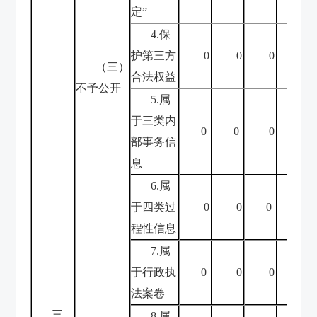
定”
4.保
护第三方
0
0
0
0
（三）
合法权益
不予公开
5.属
于三类内
0
0
0
0
部事务信
息
6.属
于四类过
0
0
0
0
程性信息
7.属
于行政执
0
0
0
0
法案卷
三、
8.属