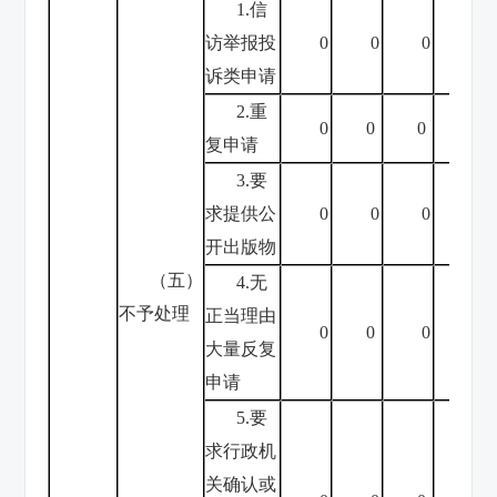
1.信
访举报投
0
0
0
0
诉类申请
2.重
0
0
0
0
复申请
3.要
求提供公
0
0
0
0
开出版物
（五）
4.无
不予处理
正当理由
0
0
0
0
大量反复
申请
5.要
求行政机
关确认或