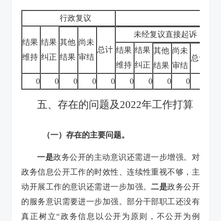
行政复议
行政
未经复议直接起诉
结果
结果
其他
尚未
总计
结果
结果
其他
尚未
结
维持
纠正
结果
审结
总计
维持
纠正
结果
审结
维
0
0
0
0
0
0
0
0
0
0
五、存在的问题及2022年工作打算
（一）存在的主要问题。
一是
政务公开的主动意识还需进一步增强。对
政务信息公开工作的时效性、连续性重视不够，主
动开展工作的意识还需进一步加强。
二是
政务公开
的服务意识需要进一步加强。部分干部职工还没有
真正树立“政务信息以公开为原则，不公开为例