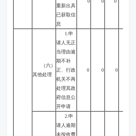
0
0
0
0
重新出具
已获取信
息
1.申
请人无正
当理由逾
期不补
（六）
正、行政
0
0
0
0
其他处理
机关不再
处理其政
府信息公
开申请
2.申
请人逾期
未按收费