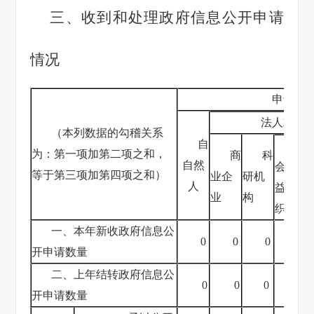
三、收到和处理政府信息公开申请
情况
申请人
法人或其
（本列数据的勾稽关系
自
社
为：第一项加第二项之和，
商
科
自然
会公
等于第三项加第四项之和）
业企
研机
人
益组
业
构
织
一、本年新收政府信息公
0
0
0
0
开申请数量
二、上年结转政府信息公
0
0
0
0
开申请数量