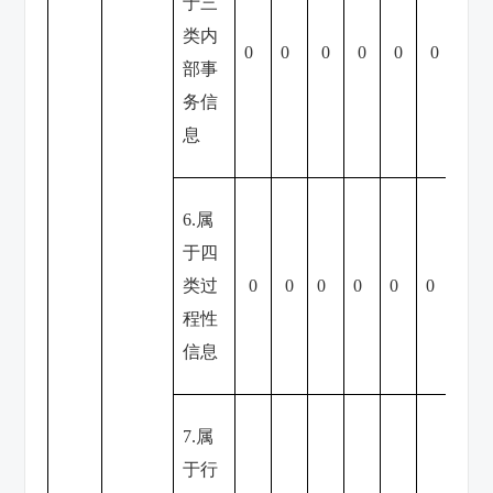
于三
类内
0
0
0
0
0
0
0
部事
务信
息
6.属
于四
类过
0
0
0
0
0
0
0
程性
信息
7.属
于行