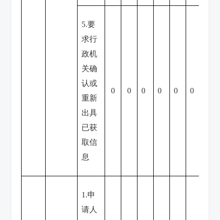
5.要
求行
政机
关确
认或
0
0
0
0
0
0
0
重新
出具
已获
取信
息
1.申
请人