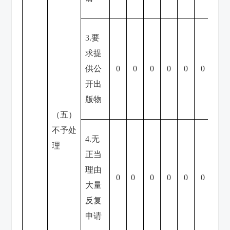
3.要
求提
供公
0
0
0
0
0
0
0
开出
版物
（五）
不予处
4.无
理
正当
理由
0
0
0
0
0
0
0
大量
反复
申请