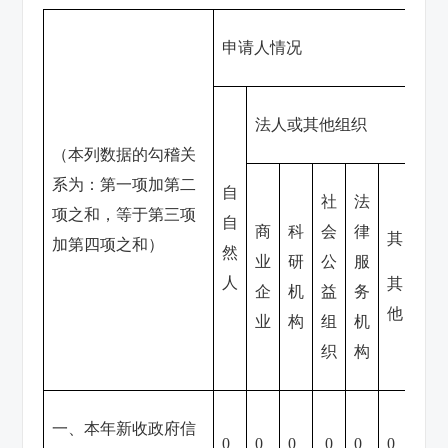
申请人情况
法人或其他组织
（本列数据的勾稽关
系为：第一项加第二
自
社
法
总
项之和，等于第三项
自
商
科
会
律
总
其
加第四项之和）
然
业
研
公
服
计
人
其
企
机
益
务
他
业
构
组
机
织
构
一、本年新收政府信
0
0
0
0
0
0
0