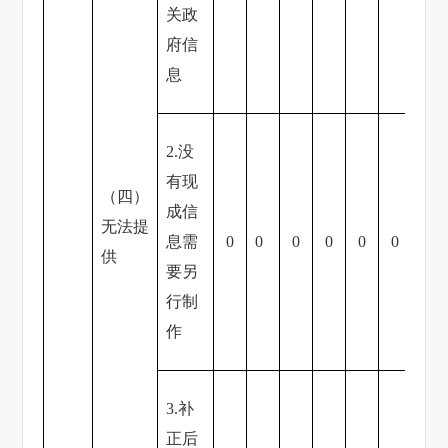
关政
府信
息
2.没
有现
（四）
成信
无法提
息需
0
0
0
0
0
0
0
供
要另
行制
作
3.补
正后