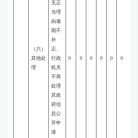
无正
当理
由逾
期不
补
（六）
正、
其他处
行政
0
0
0
0
0
0
0
理
机关
不再
处理
其政
府信
息公
开申
请