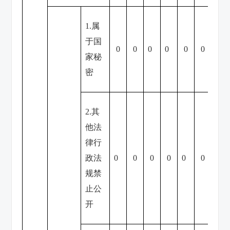
1.属
于国
0
0
0
0
0
0
0
家秘
密
2.其
他法
律行
政法
0
0
0
0
0
0
0
规禁
止公
开