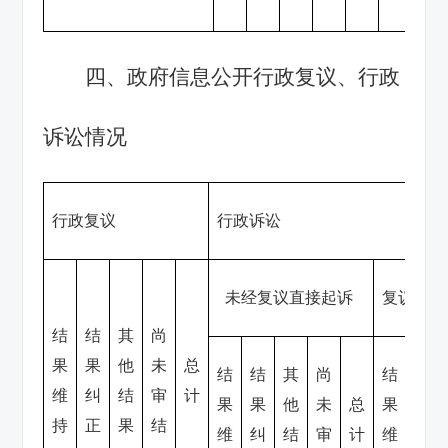
四、政府信息公开行政复议、行政
诉
讼情况
行政复议
行政诉讼
未经复议直接起诉
复议后起
结
结
其
尚
果
果
他
未
总
结
结
其
尚
结
结
维
纠
结
审
计
果
果
他
未
总
果
果
持
正
果
结
维
纠
结
审
计
维
纠