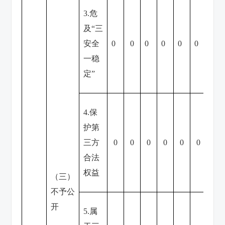
3.危
及“三
安全
0
0
0
0
0
0
0
一稳
定”
4.保
护第
三方
0
0
0
0
0
0
0
合法
权益
（三）
不予公
开
5.属