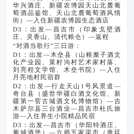
华兴酒庄、新疆农博园天山北麓葡
萄酒品鉴馆、天山北麓葡萄酒风情
街）—入住新疆农博园生态酒店
D3：出发—昌吉市（印象戈壁酒
庄、灵香山、清代粮仓）—返程
“对酒当歌行”三日游：
D1：出发—木垒县（山粮糜子酒文
化产业园、菜籽沟村艺术家村落、
刘亮程文学馆、木垒书院）—入住
月亮地村民宿群
D2：出发—行走天山1号风景道—
奇台县（盛世华疆白酒文化馆、新
疆第一窖古城酒文化博物馆）—吉
木萨尔县三台酒业—昌吉市杜氏旅
游—入住养生小院精品民宿
D3：出发—昌吉市（华阳特酒庄、
葡城酒堡）—六师五家渠市（唐廷