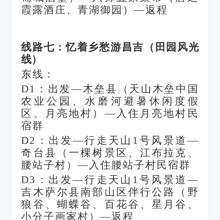
霞露酒庄、青湖御园）—返程
线路七：忆着乡愁游昌吉（田园风光
线）
东线：
D1：出发—木垒县（天山木垒中国
农业公园、水磨河避暑休闲度假
区、月亮地村）—入住月亮地村民
宿群
D2：出发—行走天山1号风景道—
奇台县（一棵树景区、江布拉克、
腰站子村）—入住腰站子村民宿群
D3：出发—行走天山1号风景道—
吉木萨尔县南部山区伴行公路（野
狼谷、蝴蝶谷、百花谷、星月谷、
小分子画家村）—返程