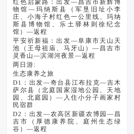
红色启蒙路：出发
—昌吉市新辉博
物馆—玛纳斯县（军垦旧址小李
庄、小海子村红色一公里线、玛纳
斯县博物馆、乐土驿林则徐纪念
馆）—返程
平安祈新福：出发
—阜康市天山天
池（王母祖庙、马牙山）—昌吉市
灵香山—滨湖河夜景—返程
两日游
:
生态康养之旅
D1：出发—奇台县江布拉克—吉木
萨尔县（北庭国家湿地公园、天地
园、北庭园）—入住小分子画家村
民宿群
D2：出发—农高区新疆农博园—昌
吉市（厚德康养院、庭州生态绿
谷）—返程