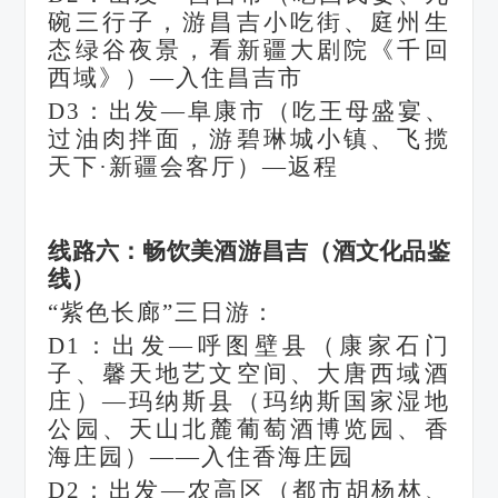
碗三行子，游昌吉小吃街、庭州生
态绿谷夜景，看新疆大剧院《千回
西域》）—入住昌吉市
D3：出发—阜康市（吃王母盛宴、
过油肉拌面，游碧琳城小镇、飞揽
天下·新疆会客厅）—返程
线路六：畅饮美酒游昌吉（酒文化品鉴
线）
“紫色长廊”三日游：
D1：出发—呼图壁县（康家石门
子、馨天地艺文空间、大唐西域酒
庄）—玛纳斯县（玛纳斯国家湿地
公园、天山北麓葡萄酒博览园、香
海庄园）——入住香海庄园
D2：出发—农高区（都市胡杨林、