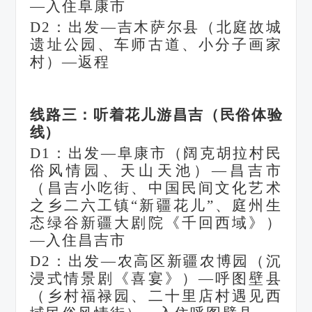
—入住阜康市
D2：出发—吉木萨尔县（北庭故城
遗址公园、车师古道、小分子画家
村）—返程
线路三：听着花儿游昌吉（民俗体验
线）
D1：出发—阜康市（阔克胡拉村民
俗风情园、天山天池）—昌吉市
（昌吉小吃街、中国民间文化艺术
之乡二六工镇“新疆花儿”、庭州生
态绿谷新疆大剧院《千回西域》）
—入住昌吉市
D2：出发—农高区新疆农博园（沉
浸式情景剧《喜宴》）—呼图壁县
（乡村福禄园、二十里店村遇见西