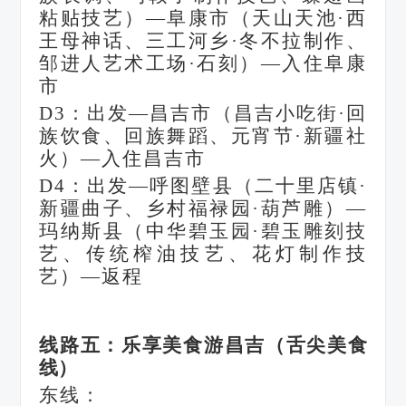
粘贴技艺）—阜康市（天山天池·西
王母神话、三工河乡·冬不拉制作、
邹进人艺术工场·石刻）—入住阜康
市
D3：出发—昌吉市（昌吉小吃街·回
族饮食、回族舞蹈、元宵节·新疆社
火）—入住昌吉市
D4：出发—呼图壁县（二十里店镇·
新疆曲子、乡村福禄园·葫芦雕）—
玛纳斯县（中华碧玉园·碧玉雕刻技
艺、传统榨油技艺、花灯制作技
艺）—返程
线路五：乐享美食游昌吉（舌尖美食
线）
东线：