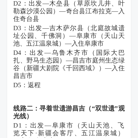
D2：出发—木垒县（草原坎儿井、叶
勒森沙漠公园）—奇台县江布拉克—入
住奇台县
D3：出发—吉木萨尔县（北庭故城遗
址公园、千佛洞）—阜康市（天山天
池、五江温泉城）—入住阜康市
D4：出发—乌鲁木齐市（国际大巴
扎、野马生态园）—昌吉市庭州生态绿
谷（新疆大剧院《千回西域》）—入住
昌吉市
D5：返程
线路二：寻着世遗游昌吉（
“双世遗”观
光线）
D1：出发—阜康市（天山天池、飞
览天下·新疆会客厅、五江温泉城）