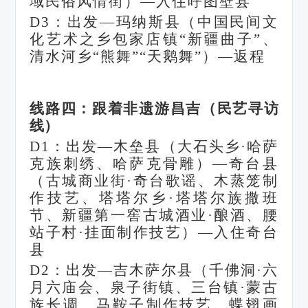
域民俗风情街）—入住呼图壁县
D3：出发—玛纳斯县（中国民间文
化艺术之乡包家店镇“新疆曲子”、
清水河乡“熊舞”“天鹅舞”）—返程
线路四：跟着非遗游昌吉（民艺寻访
线）
D1：出发—木垒县（大石头乡·哈萨
克族刺绣、哈萨克骨雕）—奇台县
（古城商业街·奇台歌谣、木蒸笼制
作技艺、塔塔尔乡·塔塔尔族撒班
节、新疆第一窖古城酒业·酿酒、腰
站子村·挂面制作技艺）—入住奇台
县
D2：出发—吉木萨尔县（千佛洞·六
月六庙会、泉子街镇、三台镇·蒙古
族长调、马鞍子制作技艺、蝶翅画