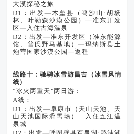
大漠探秘之旅
D1：出发—木垒县（鸣沙山·胡杨
林、叶勒森沙漠公园）—准东开发
区—入住古海温泉
D2：出发—准东开发区（准东能源
馆、普氏野马基地）—玛纳斯县土
炮营国家沙漠公园—返程
线路十：驰骋冰雪游昌吉（冰雪风情
线）
“冰火两重天”两日游：
A线：
D1：出发—阜康市（天山天池、天
山天池国际滑雪场）—入住五江温
泉城
D2：出发—呼图壁县百泉湖·鸭洼湖