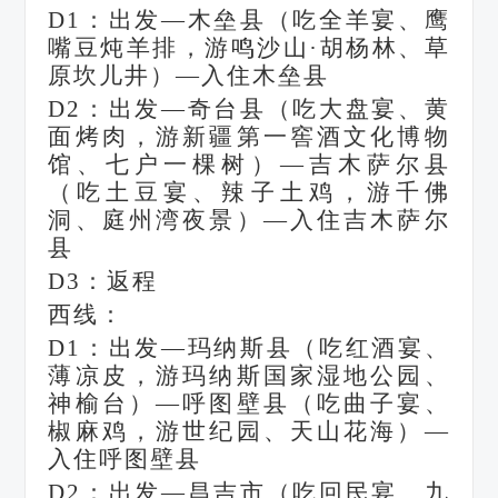
D1：出发—木垒县（吃全羊宴、鹰
嘴豆炖羊排，游鸣沙山·胡杨林、草
原坎儿井）—入住木垒县
D2：出发—奇台县（吃大盘宴、黄
面烤肉，游新疆第一窖酒文化博物
馆、七户一棵树）—吉木萨尔县
（吃土豆宴、辣子土鸡，游千佛
洞、庭州湾夜景）—入住吉木萨尔
县
D3：返程
西线：
D1：出发—玛纳斯县（吃红酒宴、
薄凉皮，游玛纳斯国家湿地公园、
神榆台）—呼图壁县（吃曲子宴、
椒麻鸡，游世纪园、天山花海）—
入住呼图壁县
D2：出发—昌吉市（吃回民宴、九