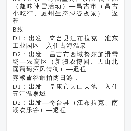
（趣味冰雪活动）—昌吉市（昌吉
小吃街、庭州生态绿谷夜景）—返
程
B线：
D1：出发—奇台县江布拉克—准东
工业园区—入住古海温泉
D2：出发—昌吉市西域努尔加滑雪
场—农高区（新疆农博园、天山北
麓葡萄酒风情街）—返程
雾凇雪谷旅拍两日游：
D1：出发—阜康市天山天池—入住
五江温泉城
D2：出发—奇台县（江布拉克、南
湖欢乐谷）—返程