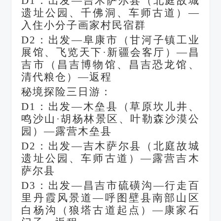
D1：出发—吉木萨尔县（北庭故城
遗址公园、千佛洞、车师古道）—
入住小分子画家村民宿群
D2：出发—阜康市（甘河子镇工业
展馆、飞览天下·新疆会客厅）—昌
吉市（昌吉博物馆、昌吉恐龙馆、
清代粮仓）—返程
秘境探险三日游：
D1：出发—木垒县（草原坎儿井、
鸣沙山·胡杨林景区、叶勒森沙漠公
园）—露营木垒县
D2：出发—吉木萨尔县（北庭故城
遗址公园、车师古道）—露营吉木
萨尔县
D3：出发—昌吉市硫磺沟—行走百
里丹霞风景道—呼图壁县南部山区
白杨沟（狼塔古道起点）—康家石