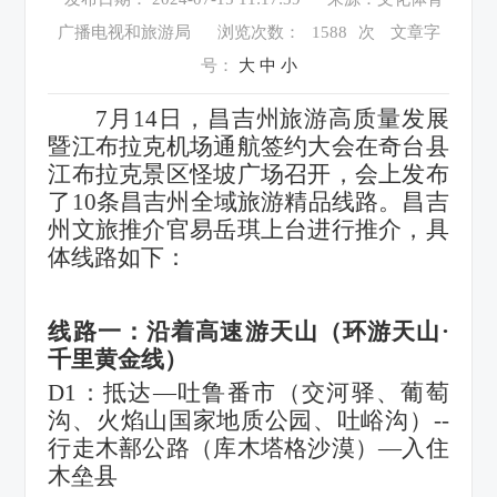
广播电视和旅游局
浏览次数：
1588
次
文章字
号：
大
中
小
7月14日
，
昌吉州旅游高质量发展
暨江布拉克机场通航签约大会在奇台县
江布拉克景区怪坡广场召开
，
会上发布
了
10条昌吉州全域旅游精品线路
。
昌吉
州文旅推介官易岳琪上台进行推介
，
具
体线路如下
：
线路一：沿着高速游天山（环游天山
·
千里黄金线）
D1：抵达—吐鲁番市（交河驿、葡萄
沟、火焰山国家地质公园、吐峪沟）--
行走木鄯公路（库木塔格沙漠）—入住
木垒县