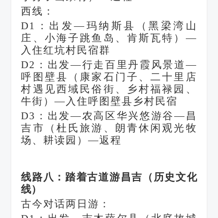
西线：
D1：出发—玛纳斯县（黑梁湾山
庄、小海子跳鱼岛、肯斯瓦特）—
入住红坑村民宿群
D2：出发—行走百里丹霞风景道—
呼图壁县（康家石门子、二十里店
村遇见西域民俗街、乡村福禄园、
牛街）—入住呼图壁县乡村民宿
D3：出发—农高区华兴悠游谷—昌
吉市（杜氏旅游、朗青休闲观光牧
场、耕读园）—返程
线路八：踏着古道游昌吉（历史文化
线）
古今对话两日游：