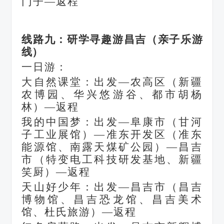
门子—返程
线路九：研学寻趣游昌吉（亲子乐游
线）
一日游：
大自然课堂：出发
—农高区（新疆
农博园、华兴悠游谷、都市胡杨
林）—返程
我的中国梦：出发
—阜康市（甘河
子工业展馆）—准东开发区（准东
能源馆、南露天煤矿公园）—昌吉
市（特变电工科技研发基地、新疆
笑厨）—返程
天山好少年：出发
—昌吉市（昌吉
博物馆、昌吉恐龙馆、昌吉美术
馆、杜氏旅游）—返程