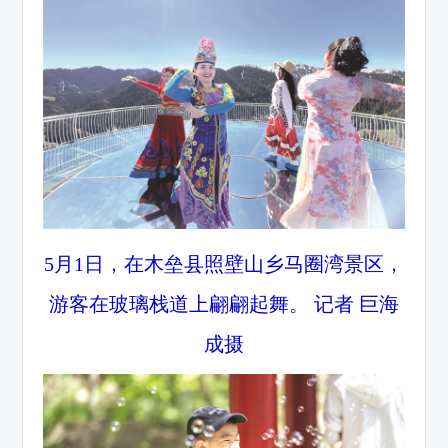
5月1日，在木垒县照壁山乡马圈湾景区，
游客在玻璃栈道上翩翩起舞。 记者 巨海
成摄