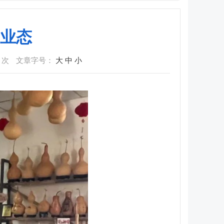
业态
次
文章字号：
大
中
小