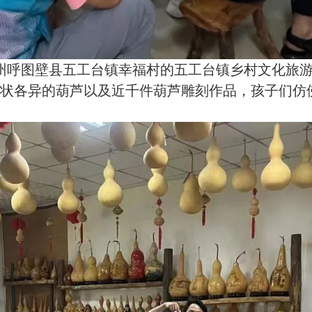
治州呼图壁县五工台镇幸福村的五工台镇乡村文化旅
状各异的葫芦以及近千件葫芦雕刻作品，孩子们仿