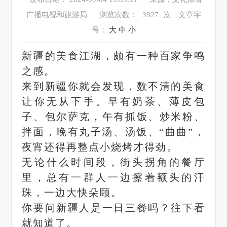
广播电视和旅游局
浏览次数：
3927
次
文章字
号：
大
中
小
新疆的美食江湖，颇有一种百家争鸣
之感。
来到新疆你就会发现，数不清的美食
让你无从下手。早有奶茶、薄皮包
子、包尔萨克，午有抓饭、炒米粉、
拌面，晚有丸子汤、汤饭、“曲曲”，
夜宵还得再整点小烧烤才得劲。
无论什么时间段，街头拐角的餐厅
里，总有一群人一边擦着额头的汗
珠，一边大快朵颐。
你要问新疆人是一日三餐吗？往下看
就知道了。