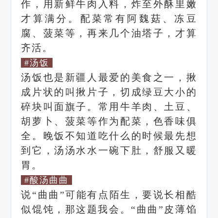
作，用新鲜牛肉入料，炸至外酥里嫩
才算满分。配菜常有阿魏菇、冻豆
腐、菠菜等，再来几个油塔子，才算
齐活。
#汤饭
汤饭也是新疆人最爱的美食之一，揪
成片状的叫揪片子，切成绿豆大小的
碎块叫面旗子。
常用牛羊肉、土豆、
胡萝卜、菠菜等作为配菜，色香味俱
全。晚饭不知道吃什么的时候最先想
到它，汤汤水水一碗下肚，舒服又暖
胃。
#酸汤曲曲
说“曲曲”可能有点陌生，要说长相酷
似馄饨，那这题我会。“曲曲”皮薄馅