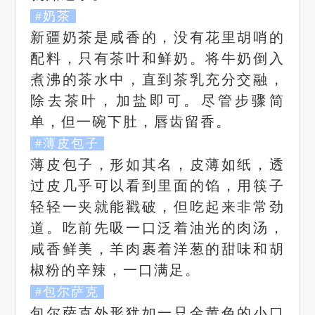
#奶茶
新疆奶茶是咸香的，没有花里胡哨的
配料，只有茶叶和鲜奶。
将牛奶倒入
煮沸的茶水中，直到茶乳充分交融，
除去茶叶，加盐即可。尽管步骤简
单，但一碗下肚，唇齿留香。
#薄皮包子
薄皮包子，形如其名，皮薄如纸，透
过皮几乎可以看到里面的馅，用筷子
轻轻一夹就能戳破，但吃起来非常劲
道。
吃前先吸一口泛着油光的肉汤，
咸香鲜美，羊肉裹着洋葱的甜味和胡
椒粉的辛辣，一口满足。
#包尔萨克
包尔萨克外形犹如一只金黄色的小口