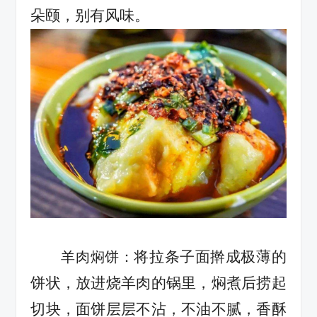
朵颐，别有风味。
将
拉条子面擀成极薄的
羊肉焖饼：
饼状，放进烧羊肉的锅里，焖煮后捞起
切块，面饼层层不沾，不油不腻，香酥