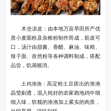
木垒凉皮：由本地万亩旱田所产优
质小麦面粉及杂粮粉制作而成，筋道可
口，汤汁由甜酱、
香醋
、麻油、味精、
辣子面、
孜然粉
等各种调料
制成，搭配
品尝，饥渴顿消。
高淀粉土豆搓出的渔渔
土鸡渔渔：
晶莹剔透，混入炖好的农家跑地鸡中细
细入味，软糯的渔渔加上紧实的肉质，