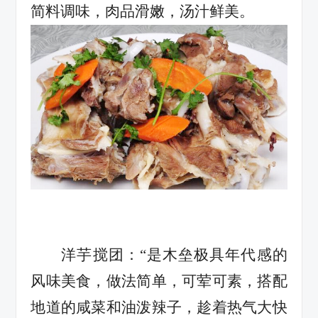
简料调味，肉品滑嫩，汤汁鲜美。
洋芋搅团：“是木垒极具年代感的
风味美食，做法简单，可荤可素，搭配
地道的咸菜和油泼辣子，趁着热气大快