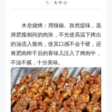
号：
大
中
小
木垒烧烤：
用辣椒
、
孜然提味，选
择肥瘦相间的肉块，不光使高温下烤出
的油流入瘦肉，使其口感不会干硬，还
将肥肉榨干后的香味儿注入了烤肉中，
不油不腻，十分美味
。