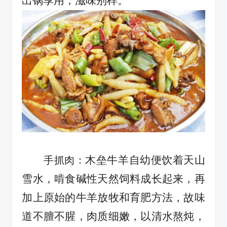
出锅享用，滋味别样。
木垒牛羊自幼便饮着天山
手抓肉：
雪水，啃食碱性天然饲料成长起来，再
加上原始的牛羊放牧和育肥方法，故味
道不膻不腥，肉质细嫩，以清水熬炖，