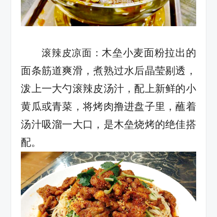
木垒小麦面粉拉出的
滚辣皮凉面：
面条筋道爽滑，煮熟过水后晶莹剔透，
泼上一大勺滚辣皮汤汁，配上新鲜的小
黄瓜或青菜，将烤肉撸进盘子里，蘸着
汤汁吸溜一大口，是木垒烧烤的绝佳搭
配。