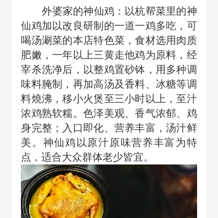
外婆家的神仙鸡：
以杭帮菜里的神
仙鸡加以改良研制的一道一鸡多吃，可
喝汤涮菜的本店特色菜，食材选用肉质
肥嫩，一年以上三黄走他鸡为原料，经
宰杀洗净后，以整鸡置砂钵，用多种调
味料腌制，再加高汤及香料、冰糖等调
料燒沸，移小火煲至三小时以上，至汁
浓鸡熟软糯。色泽美观、香气浓郁、鸡
身完整；入口即化、营养丰富，汤汁鲜
美。神仙鸡以原汁原味营养丰富为特
点，适合大众群体老少皆宜。