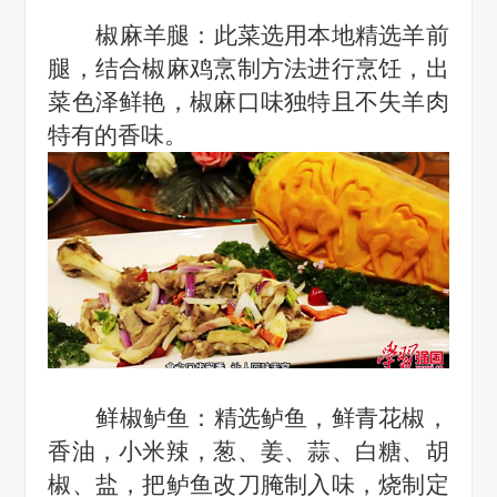
椒麻羊腿：
此菜选用本地精选
羊
前
腿，结合椒麻鸡烹制方法进行烹饪，出
菜色泽鲜艳，椒麻口味独特且不失羊肉
特有的香味。
鲜椒鲈鱼：
精选
鲈鱼，鲜青花椒，
香油，小米辣，葱、姜、蒜、白糖、胡
椒、盐，把鲈鱼改刀腌制入味，烧制定