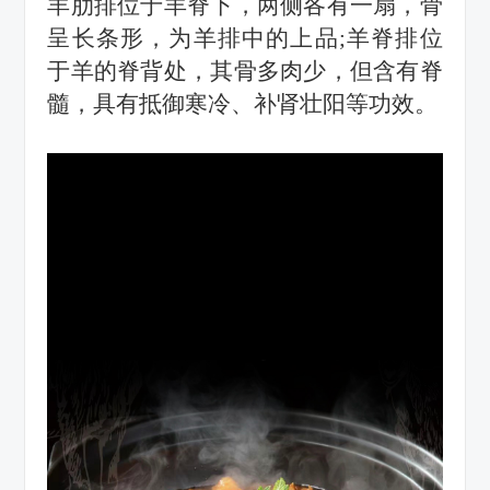
羊肋排位于羊脊下，两侧各有一扇，骨
呈长条形，为羊排中的上品
;羊脊排位
于羊的脊背处，其骨多肉少，但含有脊
髓，具有抵御寒冷、补肾壮阳等功效。