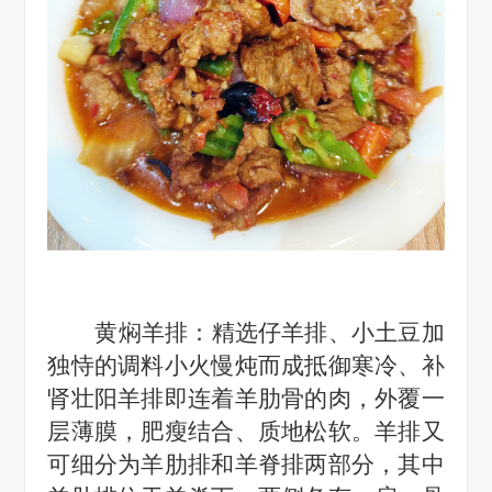
黄焖羊排：
精选仔羊排
、
小土豆加
独恃的调料小火慢炖而成抵御寒冷、补
肾壮阳羊排即连着羊肋骨的肉，外覆一
层薄膜，肥瘦结合、质地松软。羊排又
可细分为羊肋排和羊脊排两部分，其中