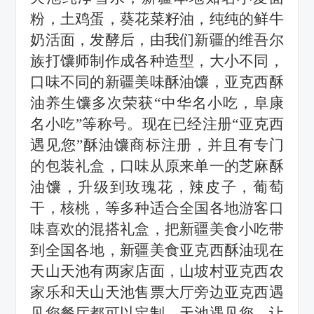
粉，土鸡蛋，葵花菜籽油，纯纯的鲜牛
奶活面，发酵后，由我们新疆的维吾尔
族打馕师制作成各种造型，大小不同，
口味不同的新疆美味酥油馕，亚克西酥
油养生馕多次荣获
“中华名小吃，阜康
名小吃”等称号
。
现在已经注册
“亚克西
遇见您”酥油馕商标注册，并且有专门
的包装礼盒，口味从原来单一的芝麻酥
油馕，升级到玫瑰花，辣皮子，葡萄
干，核桃，等多种适合全国各地游客口
味喜欢的混搭礼盒，把新疆美食小吃带
到全国各地，新疆美食亚克西酥油现在
天山天池有两家店面，山坡村亚克西农
家乐和天山天池售票大厅旁边亚克西遇
见您餐厅都可以定制，天池遇见您，让