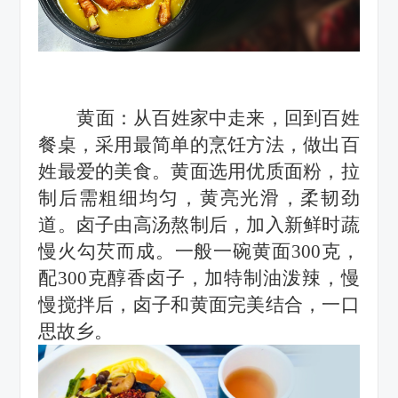
黄面：
从百姓家中走来，回到百姓
餐桌，采用最简单的烹饪方法，做出百
姓最爱的美食。黄面选用优质面粉，拉
制后需粗细均匀，黄亮光滑，柔韧劲
道。卤子由高汤熬制后，加入新鲜时蔬
慢火勾芡而成。一般一碗黄面
300克，
配300克醇香卤子，加特制油泼辣，慢
慢搅拌后，卤子和黄面完美结合，一口
思故乡。