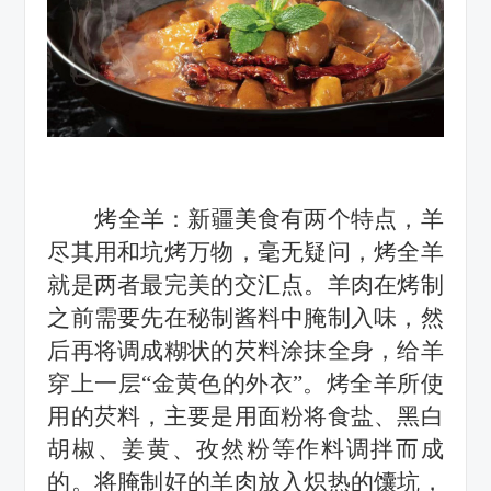
烤全羊：
新疆美食有两个特点，羊
尽其用和坑烤万物，毫无疑问，烤全羊
就是两者最完美的交汇点。羊肉在烤制
之前需要先在秘制酱料中腌制入味，然
后再将调成糊状的芡料涂抹全身，给羊
穿上一层
“金黄色的外衣”。烤全羊所使
用的芡料，主要是用面粉将食盐、黑白
胡椒、姜黄、孜然粉等作料调拌而成
的。将腌制好的羊肉放入炽热的馕坑，