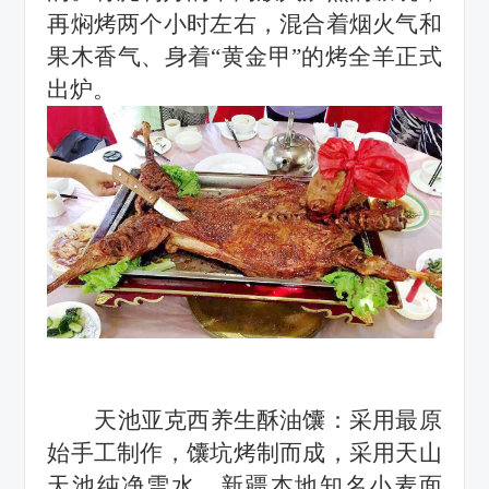
再焖烤两个小时左右，混合着烟火气和
果木香气、身着“黄金甲”的烤全羊正式
出炉。
天池亚克西养生酥油馕：
采用最原
始手工制作，馕坑烤制而成，采用天山
天池纯净雪水，新疆本地知名小麦面