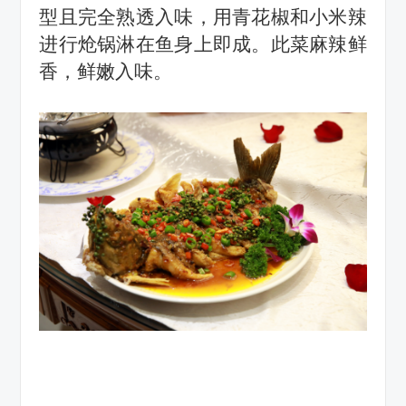
型且完全熟透入味，用青花椒和小米辣
进行炝锅淋在鱼身上即
成
。此菜麻辣鲜
香，鲜嫩入味。