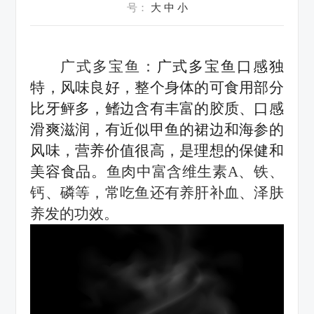
号：
大
中
小
广式多宝鱼：
广式
多宝鱼口感独
特，风味良好，整个身体的可食用部分
比牙鲆多，鳍边含有丰富的胶质、口感
滑爽滋润，有近似甲鱼的裙边和海参的
风味，营养价值很高，是理想的保健和
美容食品
。
鱼肉中富含维生素
A、铁、
钙、磷等，常吃鱼还有养肝补血、泽肤
养发的功效。