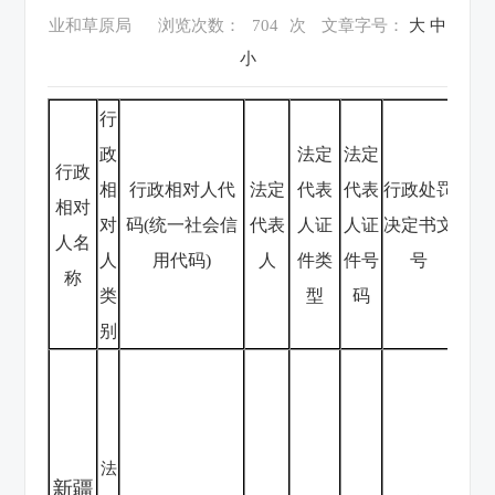
业和草原局
浏览次数：
704
次
文章字号：
大
中
小
行
政
法定
法定
行政
相
行政相对人代
法定
代表
代表
行政处罚
相对
对
码(统一社会信
代表
人证
人证
决定书文
人名
人
用代码)
人
件类
件号
号
称
类
型
码
别
2
原
新
法
非
新疆