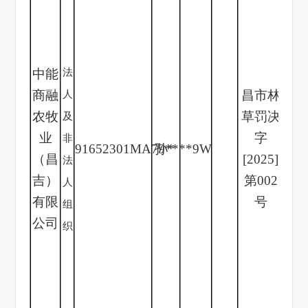
有
殖
期)
中能
法
审
商融
昌市
林
人
标
农牧
草
罚决
及
疆
业
字
非
91652301MA79
孙
****
*
9W
等单
（昌
[
2025
]
法
草
吉）
第
002
人
事
有限
号
组
法
公司
织
什里
年
安
密铁