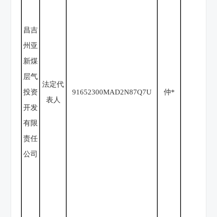
昌吉
州亚
新煤
层气
法定代
投资
916523
00
MA
D2N87Q7U
仲*
62
表人
开发
有限
责任
公司