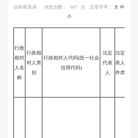
业和草原局
浏览次数：
687
次
文章字号：
大
中
小
行政
行政相
法定
法定代
相对
行政相对人代码(统一社会
对人类
代表
表人证
法
人名
信用代码)
别
人
件类型
称