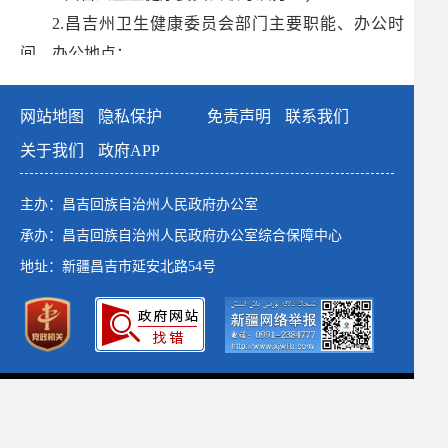
2.昌吉州卫生健康委员会部门主要职能、办公时
间、办公地点；
3.昌吉州卫生健康委员会下属工作机构设置、办公
电话；
网站地图
隐私保护
免责声明
联系我们
4.政策解读、部门文件、医疗卫生等相关内容；
关于我们
政府APP
5.行政许可、行政处罚、行政强制和其他对外管理
服务等；
主办：昌吉回族自治州人民政府办公室
6.其他需要公开的政府信息。
承办：昌吉回族自治州人民政府办公室综合保障中心
地址：新疆昌吉市延安北路54号
（二）编排体系
本机关政府信息使用电子文档方式编排、记录和存
储各类信息，主要含以下要素：索引号、发布机构、名
称、信息来源、文号、成文日期、发布日期、浏览次
政府网站标识码：6523000001
数。
新公网安备：65230102652764号
新ICP备：13003649号-1