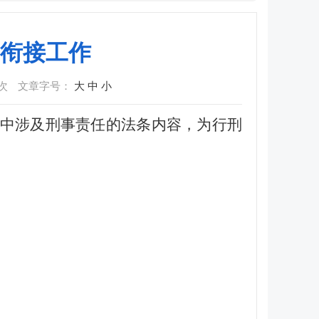
衔接工作
次
文章字号：
大
中
小
中涉及刑事责任的法条内容，为行刑