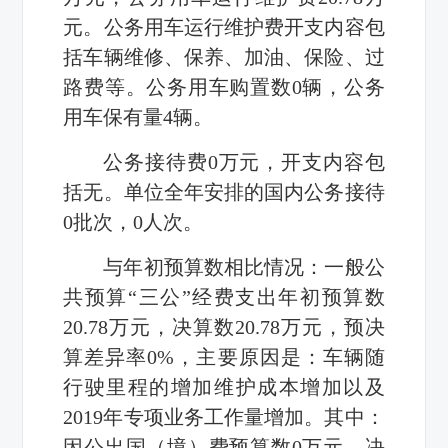
元。公务用车运行维护费开支内容包
括车辆维修、保养、加油、保险、过
路费等。公务用车购置数
0
辆，公务
用车保有量
4
辆。
公务接待费
0
万元，开支内容包
括无。单位全年安排的国内公务接待
0
批次，
0
人次。
与年初预算数相比情况：一般公
共预算“三公”经费支出年初预算数
20.78
万元，决算数
20.78
万元，预决
算差异率
0%
，主要原因是：
车辆随
行驶里程的增加维护成本增加以及
2019
年专项业务工作量增加
。
其中：
因公出国（境）费
预算数
0
万元，决