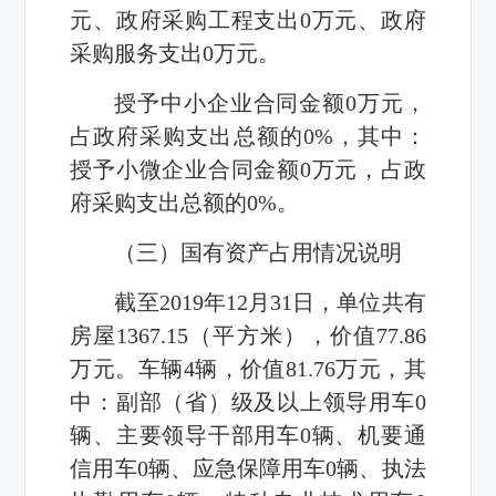
元、政府采购工程支出
0
万元、政府
采购服务支出
0
万元。
授予中小企业合同金额
0
万元，
占政府采购支出总额的
0%
，其中：
授予小微企业合同金额
0
万元，占政
府采购支出总额的
0%
。
（三）国有资产占用情况说明
截至
2019
年
12
月
31
日，单位共有
房屋
1367.15
（平方米），价值
77.86
万元。车辆
4
辆，价值
81.76
万元，其
中：副部（省）级及以上领导用车
0
辆、主要领导干部用车
0
辆、机要通
信用车
0
辆、应急保障用车
0
辆、执法