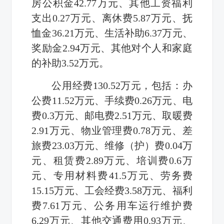
房公积金
42.77
万元、其他工资福利
支出
0.27
万元、离休费
5.87
万元、抚
恤金
36.21
万元、生活补助
6.37
万元、
奖励金
2.94
万元、其他对个人和家庭
的补助
3.52
万元。
公用经费
130.52
万元，包括：办
公费
11.52
万元、手续费
0.26
万元、电
费
0.3
万元、邮电费
2.51
万元、取暖费
2.91
万元、物业管理费
0.78
万元、差
旅费
23.03
万元、维修（护）费
0.04
万
元、租赁费
2.89
万元、培训费
0.6
万
元、专用材料费
41.5
万元、劳务费
15.15
万元、工会经费
3.58
万元、福利
费
7.61
万元、公务用车运行维护费
6.29
万元、其他交通费用
0.93
万元、