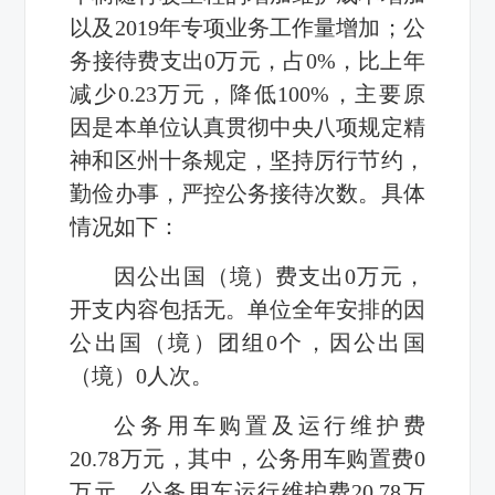
以及
2019
年专项业务工作量增加
；公
务接待费支出
0
万元，占
0%
，比上年
减少
0.23
万元，降低
100%
，主要原
因是
本单位认真贯彻中央八项规定精
神和区州十条规定，坚持厉行节约，
勤俭办事，严控公务接待次数
。具体
情况如下：
因公出国（境）费支出
0
万元，
开支内容包括无。单位全年安排的因
公出国（境）团组
0
个，因公出国
（境）
0
人次。
公务用车购置及运行维护费
20.78
万元，其中，公务用车购置费
0
万元，公务用车运行维护费
20.78
万