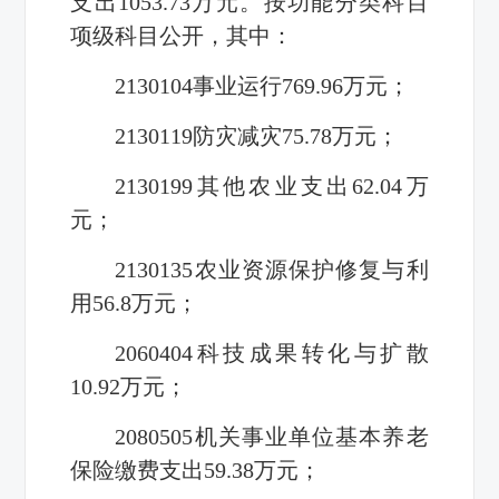
支出
1053.73
万元。按功能分类科目
项级科目公开，其中：
2130104
事业运行
769.96
万元；
2130119
防灾减灾
75.78
万元
；
2130199
其他农业支出
62.04
万
元；
2130135
农业资源保护修复与利
用
56.8
万元；
2060404
科技成果转化与扩散
10.92
万元；
2080505
机关事业单位基本养老
保险缴费支出
59.38
万元；