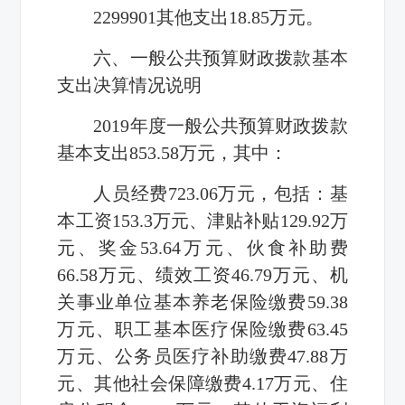
2299901
其他支出
18.85
万元。
六、一般公共预算财政拨款基本
支出决算情况说明
2019
年度一般公共预算财政拨款
基本支出
853.58
万元，其中：
人员经费
723.06
万元，包括：基
本工资
153.3
万元、津贴补贴
129.92
万
元、奖金
53.64
万元、伙食补助费
66.58
万元、绩效工资
46.79
万元、机
关事业单位基本养老保险缴费
59.38
万元、职工基本医疗保险缴费
63.45
万元、公务员医疗补助缴费
47.88
万
元、其他社会保障缴费
4.17
万元、住