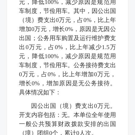
元，降低
100%
，减少原因是规范用
车制度，节俭用车。其中，因公出国
（境）费支出
0
万元，占
0%
，比上年
增加
0
万元，增长
0%
，原因是无因公
出国；公务用车购置及运行维护费支
出
0
万元，占
0%
，比上年减少
1.5
万
元，降低
100%
，减少原因是规范用
车制度，节俭用车。公务接待费支出
0
万元，占
0%
，比上年增加
0
万元，
增长
0%
，增加原因是无公务接待。
具体情况如下：
因公出国（境）费支出
0
万元。
开支内容包括：无。本单位全年使用
一般公共预算财政拨款安排的出国
（境）团组
0
个，累计
0
人次。