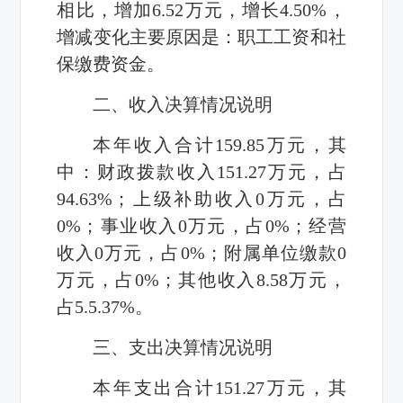
相比，增加
6.52
万元，增长
4.50%
，
增减变化主要原因是：职工工资和社
保缴费资金。
二、收入决算情况说明
本年收入合计
159.85
万元，其
中：财政拨款收入
151.27
万元，占
94.63%
；上级补助收入
0
万元，占
0%
；事业收入
0
万元，占
0%
；经营
收入
0
万元，占
0%
；附属单位缴款
0
万元，占
0%
；其他收入
8.58
万元，
占
5.5.37%
。
三、支出决算情况说明
本年支出合计
151.27
万元，其