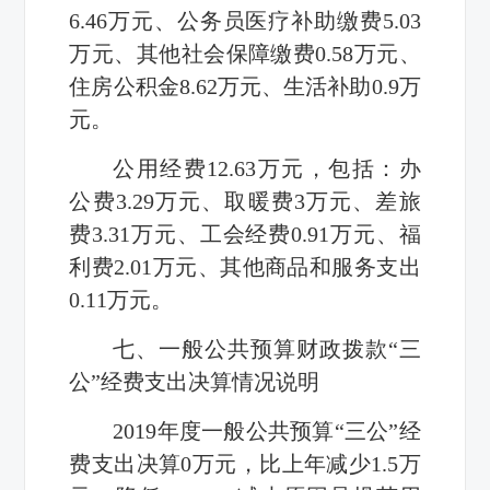
6.46
万元、公务员医疗补助缴费
5.03
万元、其他社会保障缴费
0.58
万元、
住房公积金
8.62
万元、生活补助
0.9
万
元。
公用经费
12.63
万元，包括：办
公费
3.29
万元、取暖费
3
万元、差旅
费
3.31
万元、工会经费
0.91
万元、福
利费
2.01
万元、其他商品和服务支出
0.11
万元。
七、一般公共预算财政拨款“三
公”经费支出决算情况说明
2019
年度一般公共预算“三公”经
费支出决算
0
万元，比上年减少
1.5
万