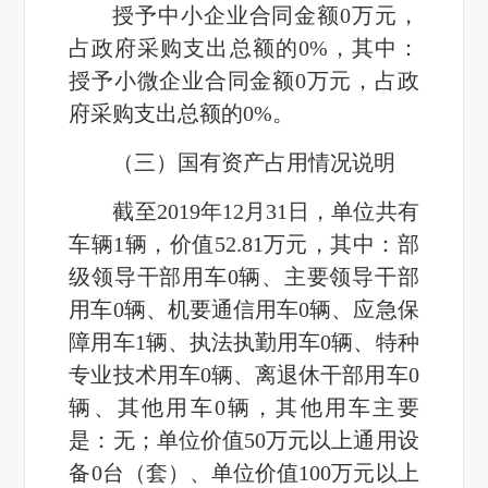
授予中小企业合同金额0万元，
占政府采购支出总额的0%，其中：
授予小微企业合同金额0万元，占政
府采购支出总额的0%。
（三）国有资产占用情况说明
截至
2019
年
12
月
31
日，单位共有
车辆
1
辆，价值
52.81
万元，其中：部
级领导干部用车
0
辆、主要领导干部
用车
0
辆、机要通信用车
0
辆、应急保
障用车
1
辆、执法执勤用车
0
辆、特种
专业技术用车
0
辆、离退休干部用车
0
辆、其他用车
0
辆，其他用车主要
是：无；单位价值
50
万元以上通用设
备
0
台（套）、单位价值
100
万元以上