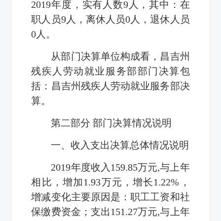
2019
年度，实有人数
9
人，其中：在
职人员
9
人，离休人员
0
人，退休人员
0
人。
从部门决算单位构成看，昌吉州
残疾人劳动就业服务部部门决算包
括：昌吉州残疾人劳动就业服务部决
算。
第二部分 部门决算情况说明
一、收入支出决算总体情况说明
2019
年度收入
159.85
万元
,
与上年
相比，增加
1.93
万元，增长
1.22%
，
增减变化主要原因是：职工工资和社
保缴费资金；支出
151.27
万元
,
与上年