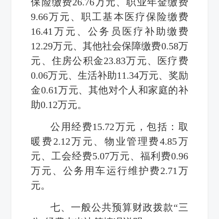
保险缴费
26.76
万元、职业年金缴费
9.66
万元、职工基本医疗保险缴费
16.41
万元、公务员医疗补助缴费
12.29
万元、其他社会保障缴费
0.58
万
元、住房公积金
23.83
万元、医疗费
0.06
万元、生活补助
11.34
万元、奖励
金
0.61
万元、其他对个人和家庭的补
助
0.12
万元。
公用经费
15.72
万元，包括：取
暖费
2.12
万元、物业管理费
4.85
万
元、工会经费
5.07
万元、福利费
0.96
万元、公务用车运行维护费
2.71
万
元。
七、一般公共预算财政拨款“三