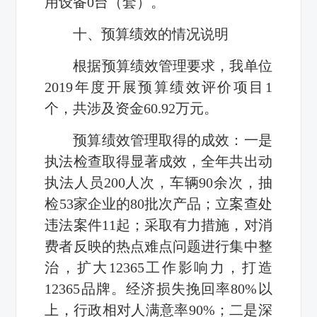
用设备
0
台（套）。
十、预算绩效的情况说明
根据预算绩效管理要求，我单位
2019
年度开展预算绩效评价项目
1
个，共涉及资金
60.92
万元。
预算绩效管理取得的成效：一是
执法检查取得显著成效，
全年共出动
执法人员
200
人次，车辆
90
余次，抽
检
53
家企业的
80
批次产品；立案查处
违法案件
11
起；采取有力措施，对消
费者反映的热点难点问题进行集中整
治，扩大
12365
工作影响力，打造
12365
品牌。经济损失挽回率
80%
以
上，行政相对人满意率
90%
；
二是
深