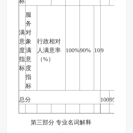
标
服
务
满
对
意
象
行政相对
度
满
人满意率
100%
90%
10
9
/
指
意
（
%
）
标
度
指
标
总分
100
95
/
第三部分 专业名词解释