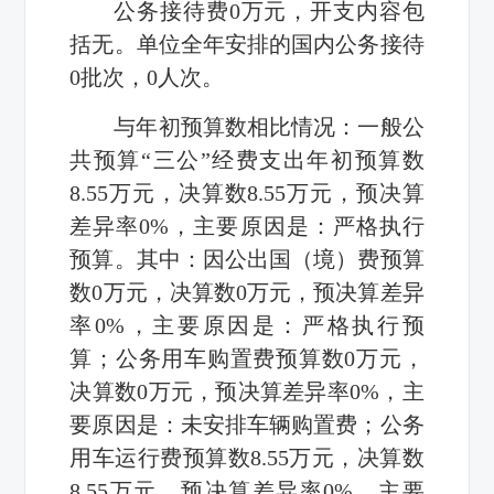
公务接待费
0
万元，开支内容包
括无。单位全年安排的国内公务接待
0
批次，
0
人次。
与年初预算数相比情况：一般公
共预算“三公”经费支出年初预算数
8.55
万元，决算数
8.55
万元，预决算
差异率
0%
，主要原因是：严格执行
预算。
其中：因公出国（境）费
预算
数
0
万元，决算数
0
万元，预决算差异
率
0%
，主要原因是：严格执行预
算；
公务用车购置
费预算数
0
万元，
决算数
0
万元，预决算差异率
0%
，主
要原因是：未安排车辆购置费；
公务
用车运行费
预算数
8.55
万元，决算数
8.55
万元，预决算差异率
0%
，主要