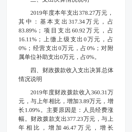
2019
年度本年支出
378.27
万元，
其中：基本支出
317.34
万元，占
83.89%
；项目支出
60.92
万元，占
16.11%
；上缴上级支出
0
万元，占
0%
；经营支出
0
万元，占
0%
；对附
属单位补助支出
0
万元，占
0%
。
四、财政拨款收入支出决算总体
情况说明
2019
年度财政拨款收入
360.31
万
元，与上年相比，增加
3.89
万元，增
长
1.09%
。
主要原因是：人员经费涨
幅。财政拨款支出
377.23
万元，与上
年相比，增加
46.47
万元，增长