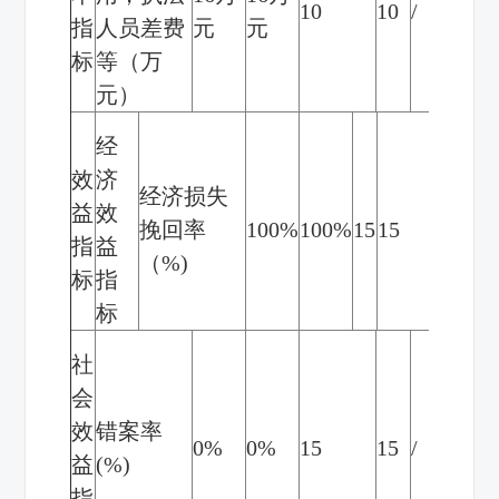
10
10
/
指
人员差费
元
元
标
等（万
元）
经
效
济
经济损失
益
效
挽回率
100%
100%
15
15
/
指
益
（
%)
标
指
标
社
会
效
错案率
0%
0%
15
15
/
益
(%)
指