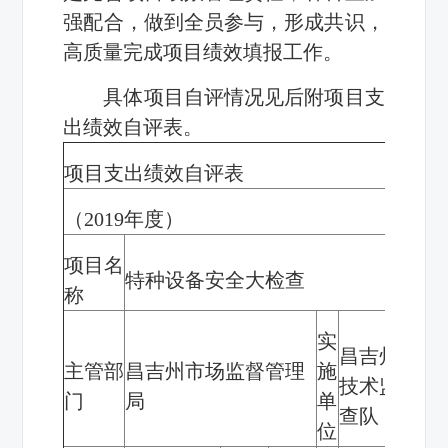
强配合，
做到全员参与，形成共识，
高质量完成项目绩效填报工作。
具体项目自评情况见后附项目支
出绩效自评表。
项目支出绩效自评表
（
2019
年度）
项目名
特种设备安全大检查
称
实
昌吉州质量
主管部
昌吉州市场监督管理
施
技术监督稽
门
局
单
查队
位