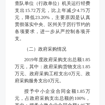
查队
单位（行政单位）机关运行经费
支出
15.72
万元，比上年减少
4.75
万
元，降低
23.20%
，主要原因
是
认真
贯彻落实中央、区州关于厉行节约的
各项要求，进一步从严控制各项开
支
。
（二）政府采购情况
2019
年度政府采购支出总额
1.85
万元，其中：政府采购货物支出
1.85
万元、政府采购工程支出
0
万元、政
府采购服务支出
0
万元。
授予中小企业合同金额
1.85
万
元，占政府采购支出总额的
100%
，