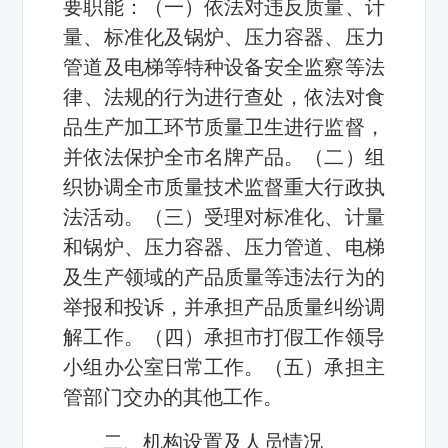
要职能：（一）依法对违反
质量
、计
量、标准化及锅炉、压力容器、压力
管道及电梯等
特种设备安全监察
等
法
律
、
法规
的
行为
进行查处，依法对
食
品
生产加工
环节
质量卫生进行监督，
并依法保护全市
名牌产品
。（二）组
织协调全市质量技术监督重大行政执
法活动。（三）受理对标准化、计量
和锅炉、压力容器、压力管道、电梯
及生产领域的
产品质量
等
违法行为
的
举报和投诉，并承担
产品质量纠纷
调
解工作。（四）承担市打假工作
领导
小组
办公室
日常工作
。（五）承担主
管部门交办的其他工作。
二、机构设置及
人员情况