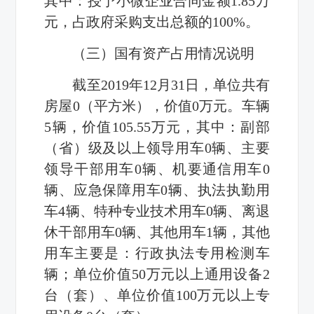
其中：授予小微企业合同金额
1.85
万
元，占政府采购支出总额的
100%
。
（三）国有资产占用情况说明
截至
2019
年
12
月
31
日，单位共有
房屋
0
（平方米），价值
0
万元。车辆
5
辆，价值
105.55
万元，其中：副部
（省）级及以上领导用车
0
辆、主要
领导干部用车
0
辆、机要通信用车
0
辆、应急保障用车
0
辆、执法执勤用
车
4
辆、特种专业技术用车
0
辆、离退
休干部用车
0
辆、其他用车
1
辆，其他
用车主要是：
行政执法专用检测车
辆
；
单位价值
50
万元以上通用设备
2
台（套）、单位价值
100
万元以上专