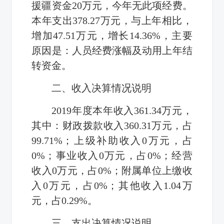
援疆资金
20
万元，今年无此项经费
。
本年支出
378.27
万元，与上年相比，
增加
47.51
万元，增长
14.36%
，
主要
原因是：人
员经费涨幅及动用上年结
转资金。
二、收入决算情况说明
2019
年度本年收入
361.34
万元，
其中：财政拨款收入
360.31
万元，占
99.71%
；上级补助收入
0
万元，占
0%
；事业收入
0
万元，占
0%
；经营
收入
0
万元，占
0%
；附属单位上缴收
入
0
万元，占
0%
；其他收入
1.04
万
元，占
0.29%
。
三、支出决算情况说明