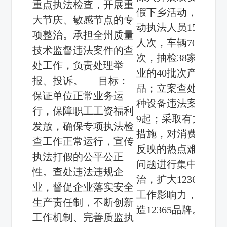
重点执法检查，开展重
假下乡活动，出
大节庆、敏感节点的专
动执法人员
150
项整治。承担全州质量
人次，车辆
70
余
技术监督违法案件的查
次，抽检
38
家企
处工作，负责处理举
业的
40
批次产
报、投诉。
目标：
品；立案查处特
保证单位正常业务运
种设备违法案件
行，保障职工工资福利
9
起；采取有力
发放，确保专项执法检
措施，对消费者
查工作正常运行，宣传
反映的热点难点
执法打假的公平公正
问题进行集中整
性。查处违法违规企
治，扩大
12365
业，督促企业落实安全
工作影响力，打
生产责任制，不断创新
造
12365
品牌。
工作机制、完善质监执