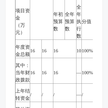
全
项目资
年初
全年
年
执
金
得
预算
预算
执
分值
行
（万
分
数
数
行
率
元）
数
年度资
16
16
16
10
100%
10
金总额
其中：
当年财
16
16
16
—
100%
—
政拨款
上年结
/
/
/
—
/
—
转资金