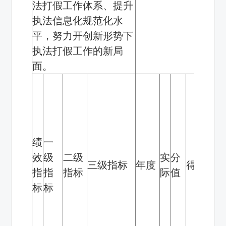
法打假工作体系、提升
执法信息化规范化水
平，努力开创新形势下
执法打假工作的新局
面。
偏
差
原
因
绩
一
分
效
级
二级
实
分
三级指标
年度
得分
析
指
指
指标
际
值
及
标
标
改
进
措