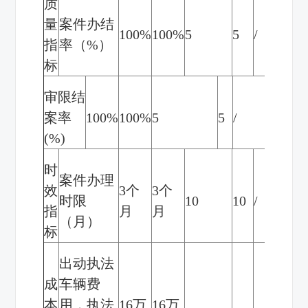
质
量
案件办结
100%
100%
5
5
/
指
率（
%
）
标
审限结
案率
100%
100%
5
5
/
(%)
时
案件办理
效
3
个
3
个
时限
10
10
/
指
月
月
（月）
标
出动执法
成
车辆费
本
用，执法
16
万
16
万