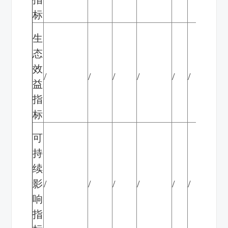
标
生
态
效
/
/
/
/
/
/
益
指
标
可
持
续
影
/
/
/
/
/
/
响
指