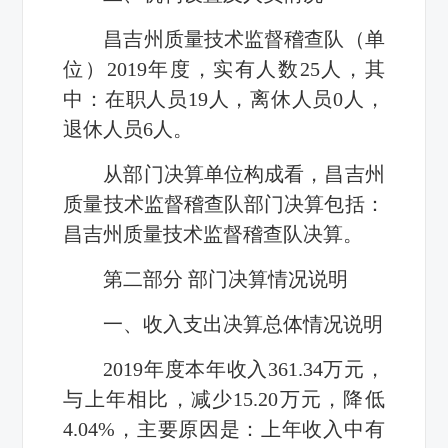
昌吉州质量技术监督稽查队
（单
位）
2019
年度，实有人数
25
人，其
中：在职人员
19
人，离休人员
0
人，
退休人员
6
人。
从部门决算单位构成看，
昌吉州
质量技术监督稽查队
部门决算包括：
昌吉州质量技术监督稽查队
决算。
第二部分 部门决算情况说明
一、收入支出决算总体情况说明
2019
年度本年收入
361.34
万元，
与上年相比，减少
15.20
万元，降低
4.04%
，主
要原因是：上年收入中有