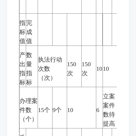
施
指
完
标
成
值
值
产
数
执法行动
出
量
150
150
次数
10
10
/
指
指
次
次
（次）
标
标
立案
办理案
案件
件数
15
个
9
个
10
6
数待
（个）
提高