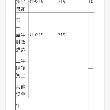
资金
319
319
319
10
100%
总额
其
中：
当年
319
319
319
—
100%
财政
拨款
上年
结转
—
资金
其他
—
资金
年