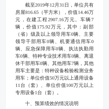
截至
2019
年
12
月
31
日，单位共有
房屋
816.65
（平方米），价值
14.46
万
元，在建工程
2907.16
万元。车辆
7
辆，价值
175.92
万元，其中：副部
（省）级及以上领导用车
0
辆、主要
领导干部用车
0
辆、机要通信用车
0
辆、应急保障用车
0
辆、执法执勤用
车
0
辆、特种专业技术用车
0
辆、离退
休干部用车
0
辆、其他用车
7
辆，其他
用车主要是：特种设备检验检测业务
用车；单位价值
50
万元以上通用设备
11
台（套）、单位价值
100
万元以上
专用设备
1
台（套）。
十、预算绩效的情况说明