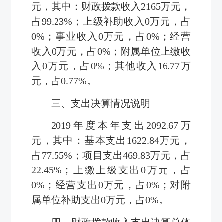
元，其中：财政拨款收入
2165
万元，
占
99.23%
；上级补助收入
0
万元，占
0%
；事业收入
0
万元，占
0%
；经营
收入
0
万元，占
0%
；附属单位上缴收
入
0
万元，占
0%
；其他收入
16.77
万
元，占
0.77%
。
三、支出决算情况说明
2019
年度本年支出
2092.67
万
元，其中：基本支出
1622.84
万元，
占
77.55%
；项目支出
469.83
万元，占
22.45%
；上缴上级支出
0
万元，占
0%
；经营支出
0
万元，占
0%
；对附
属单位补助支出
0
万元，占
0%
。
四、财政拨款收入支出决算总体