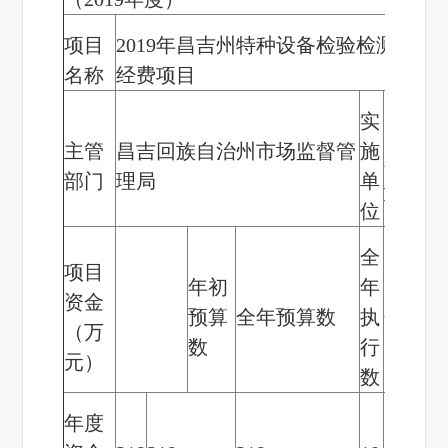
项目
2019
年昌吉州特种设备检验检测所专
名称
经费项目
实
昌吉回
主管
昌吉回族自治州市场监督管
施
州特种
部门
理局
单
验检测
位
全
项目
年初
年
资金
预算
全年预算数
执
分值
（万
数
行
元）
数
年度