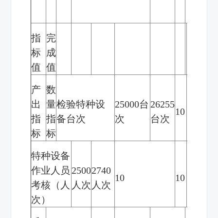
指
完
标
成
值
值
产
数
出
量
检验特种设
25000
台
26255
10
10
指
指
备台次
次
台次
标
标
特种设备
作业人员
2500
2740
10
10
无
考核（人
人次
人次
次）