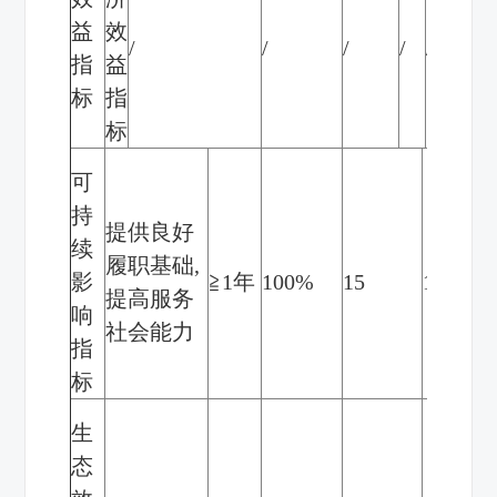
益
效
/
/
/
/
/
指
益
标
指
标
可
持
提供良好
逐
续
履职基础
,
善
影
≧1
年
100%
15
15
提高服务
年
响
社会能力
高
指
标
生
态