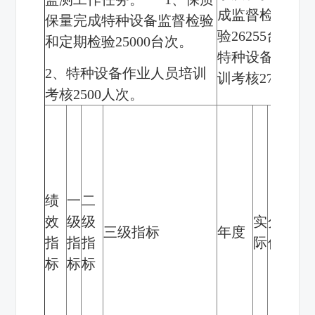
成监督检验和
保量完成特种设备监督检验
验
26255
台，已
和定期检验
25000
台次。
特种设备作业
2
、特种设备作业人员培训
训考核
2740
人
考核
2500
人次。
绩
一
二
效
级
级
实
分
三级指标
年度
得
指
指
指
际
值
标
标
标