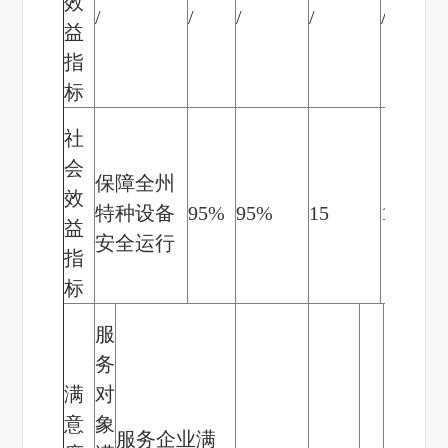
效
/
/
/
/
/
/
益
指
标
社
会
保障全州
效
特种设备
95%
95%
15
15
无
益
安全运行
指
标
服
务
满
对
意
象
服务企业满