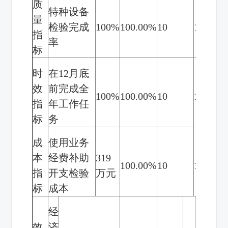
质
特种设备
量
检验完成
100%
100.00%
10
10
无
指
率
标
时
在
12
月底
效
前完成全
100%
100.00%
10
10
无
指
年工作任
标
务
成
使用业务
本
经费补助
319
100.00%
10
10
无
指
开支检验
万元
标
成本
经
效
济