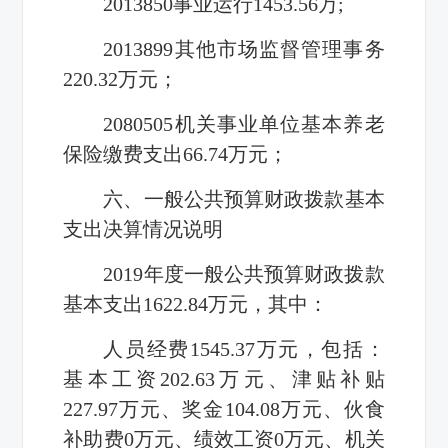
2013850
事业运行
1453.56
万
;
2013899
其他市场监督管理事务
220.32
万元；
2080505
机关事业单位基本养老
保险缴费支出
66.74
万元；
六、一般公共预算财政拨款基本
支出决算情况说明
2019
年度一般公共预算财政拨款
基本支出
1622.84
万元，其中：
人员经费
1545.37
万元，包括：
基本工资
202.63
万元、津贴补贴
227.97
万元、奖金
104.08
万元、伙食
补助费
0
万元、绩效工资
0
万元、机关