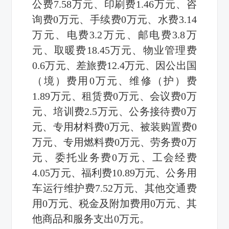
公费
7.58
万元、印刷费
1.46
万元、咨
询费
0
万元、手续费
0
万元、水费
3.14
万元、电费
3.2
万元、邮电费
3.8
万
元、取暖费
18.45
万元、物业管理费
0.6
万元、差旅费
12.4
万元、因公出国
（境）费用
0
万元、维修（护）费
1.89
万元、租赁费
0
万元、会议费
0
万
元、培训费
2.5
万元、公务接待费
0
万
元、专用材料费
0
万元、被装购置费
0
万元、专用燃料费
0
万元、劳务费
0
万
元、委托业务费
0
万元、工会经费
4.05
万元、福利费
10.89
万元、公务用
车运行维护费
7.52
万元、其他交通费
用
0
万元、税金及附加费用
0
万元、其
他商品和服务支出
0
万元。