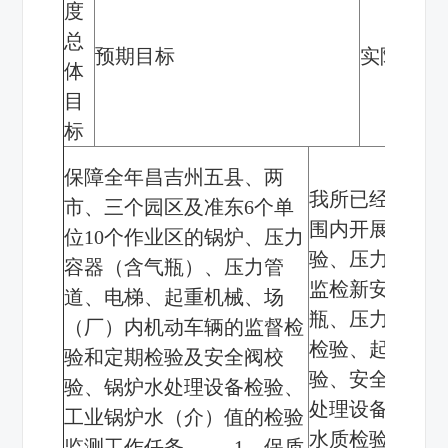
度
总
预期目标
实际完成
体
目
标
保障全年昌吉州五县、两
我所已经在昌
市、三个园区及准东
6
个单
围内开展了锅
位
10
个作业区的锅炉、压力
验、压力容器
容器（含气瓶）、压力管
监检新安装车
道、电梯、起重机械、场
瓶、压力管道
（厂）内机动车辆的监督检
检验、起重机
验和定期检验及安全阀校
验、安全阀校
验、锅炉水处理设备检验、
处理设备检验
工业锅炉水（介）值的检验
水质检验工作
监测工作任务。
1
、保质