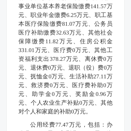
事业单位基本养老保险缴费
141.57
万
元、职业年金缴费
6.25
万元、职工基
本医疗保险缴费
81.07
万元、公务员
医疗补助缴费
32.63
万元、其他社会
保障缴费
11.82
万元、住房公积金
331.01
万元、医疗费
0
万元、其他工
资福利支出
378.27
万元、离休费
0
万
元、退休费
0
万元、退职（役）费
0
万
元、抚恤金
0
万元、生活补助
27.11
万
元、救济费
0
万元、医疗费补助
0
万
元、助学金
0
万元、奖励金
0.96
万
元、个人农业生产补贴
0
万元、其他
对个人和家庭的补助
0
万元。
公用经费
77.47
万元，包括：办