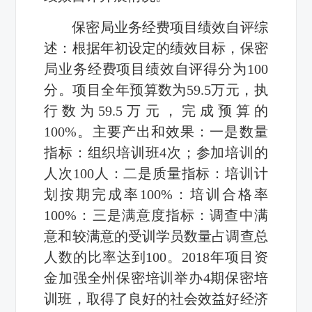
保密局业务经费项目绩效自评综
述：根据年初设定的绩效目标，保密
局业务经费项目绩效自评得分为
100
分。项目全年预算数为
59.5
万元，执
行数为
59.5
万元，完成预算的
100%
。主要产出和效果：一是数量
指标：组织培训班
4
次；参加培训的
人次
100
人：二是质量指标：培训计
划按期完成率
100%
：培训合格率
100%
：三是满意度指标：调查中满
意和较满意的受训学员数量占调查总
人数的比率达到
100
。
2018
年项目资
金加强全州保密培训举办
4
期保密培
训班，取得了良好的社会效益好经济