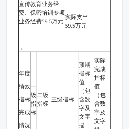
宣传教育业务经
费、保密培训专项
实际支出
业务经费
59.5
万元
59.5
万元
，
实际
预期
完成
年度
指标
指标
值
绩效
一
值
（包
级
二级
（包
指标
三级指标
含数
指
指标
含数
字及
完成
标
字及
文字
文字
情况
描