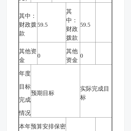
其
其中：
中：
财政拨
59.5
59.5
财政
款
拨款
其他资
其他
0
0
金
资金
年度
目标
实际完成目
预期目标
标
完成
情况
本年预算安排保密