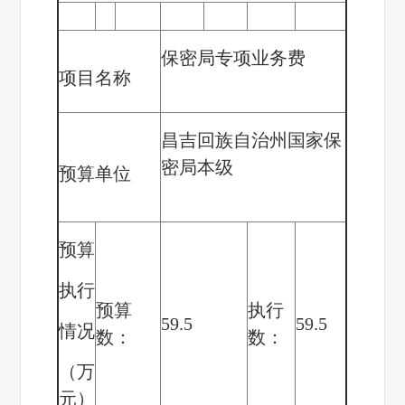
保密局专项业务费
项目名称
昌吉回族自治州国家保
密局本级
预算单位
预算
执行
预算
执行
59.5
59.5
情况
数：
数：
（万
元）