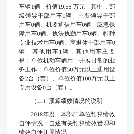
车辆
1
辆，价值
19.58
万元，其中：部
级领导干部用车
0
辆、主要领导干部
用车
0
辆、机要通信用车
0
辆、应急保
障用车
0
辆、执法执勤用车
0
辆、特种
专业技术用车
0
辆、离退休干部用车
0
辆、其他用车
1
辆，其他用车主要
是：单位机动车辆用于开展日常的业
务工作；单位价值
50
万元以上通用设
备
2
台（套）、单位价值
100
万元以上
专用设备
0
台（套）。
（二）预算绩效情况的说明
2018
年度，本部门单位预算绩效
自评情况：自述有关预算绩效管理和
绩效自评开展情况。