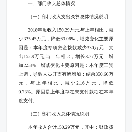
一、部门收支总体情况
（一）部门收入支出决算总体情况说明
2018
年度收入
150.29
万元
,
与上年相比，减
少
335.45
万元，降低
69.06%
，增减变化主要原
因是：本年度专项资金拨款减少
330
万元；支
出
152.9
万元
,
与上年相比，增长
3.77
万元，增
加
2.53%
，增减变化主要原因是：本年度工资
上调，导致人员开支有所增加；结余
350.66
万
元，与上年相比，减少
2.16
万元，降低
0.73%
。原因是上年度存在未支付款项在本年
度支付。
（二）部门收入总体情况说明
本年收入合计
150.29
万元，其中：财政拨