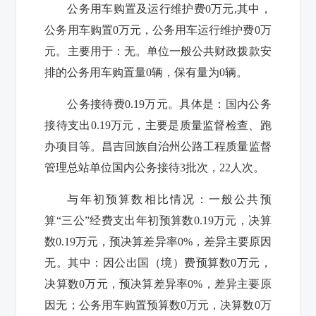
公务用车购置及运行维护费
0
万元
,
其中，
公务用车购置
0
万元，公务用车运行维护费
0
万
元。主要用于：无。单位一般公共财政拨款安
排的公务用车购置量
0
辆，保有量为
0
辆。
公务接待费
0.19
万元。具体是：国内公务
接待支出
0.19
万元，主要是质量监督检查、跑
办项目等。昌吉回族自治州公路工程质量监督
管理总站单位国内公务接待
3
批次，
22
人次。
与年初预算数相比情况：一般公共预
算“三公”经费支出年初预算数
0.19
万元，决算
数
0.19
万元，预决算差异率
0%
，差异主要原因
无。其中：因公出国（境）费预算数
0
万元，
决算数
0
万元，预决算差异率
0%
，差异主要原
因无；公务用车购置预算数
0
万元，决算数
0
万