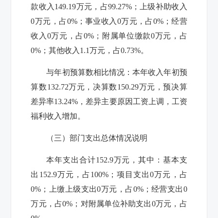
款收入
149.19
万元，占
99.27%
；上级补助收入
0
万元，占
0%
；事业收入
0
万元，占
0%
；经营
收入
0
万元，占
0%
；附属单位缴款
0
万元，占
0%
；其他收入
1.1
万元，占
0.73%
。
与年初预算数相比情况：本年收入年初预
算数
132.72
万元，决算数
150.29
万元，预决算
差异率
13.24%
，差异主要原因工资上调，工资
福利收入增加。
（三）部门支出总体情况说明
本年支出合计
152.9
万元，其中：基本支
出
152.9
万元，占
100%
；项目支出
0
万元，占
0%
；上缴上级支出
0
万元，占
0%
；经营支出
0
万元，占
0%
；对附属单位补助支出
0
万元，占