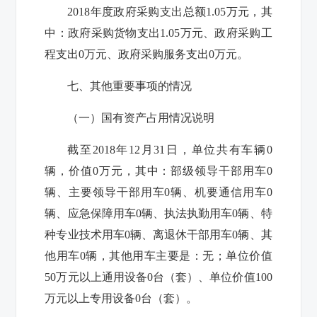
2018
年度政府采购支出总额
1.05
万元，其
中：政府采购货物支出
1.05
万元、政府采购工
程支出
0
万元、政府采购服务支出
0
万元。
七、其他重要事项的情况
（一）国有资产占用情况说明
截至
2018
年
12
月
31
日，单位共有车辆
0
辆，价值
0
万元，其中：部级领导干部用车
0
辆、主要领导干部用车
0
辆、机要通信用车
0
辆、应急保障用车
0
辆、执法执勤用车
0
辆、特
种专业技术用车
0
辆、离退休干部用车
0
辆、其
他用车
0
辆，其他用车主要是：无；单位价值
50
万元以上通用设备
0
台（套）、单位价值
100
万元以上专用设备
0
台（套）。