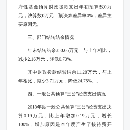
府性基金预算财政拨款支出年初预算数
0
万
元，决算数
0
万元，预决算差异率
0%
，差异主
要原因无。
三、部门结转结余情况
年末结转结余
350.66
万元，与上年相比，
减少
2.16
万元，降低
0.73%
。
其中财政拨款结转结余
11.28
万元，与上
年相比，减少
3.71
万元，降低
24.75%
。。
四、一般公共预算“三公”经费支出情况
2018
年度一般公共预算“三公”经费支出决
算
0.19
万元，比上年增加
0.19
万元，增长
100%
，增加原因是本年度产生了接待费开