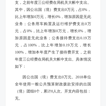
支，之前年度三公经费在局机关大帐中支出。
其中，因公出国（境）费支出
0
万元，占
0%
，
比上年增加
0
万元，增长
0%
，增加原因是无此
业务；公务用车购置及运行维护费支出
0
万
元，占
0%
，比上年增加
0
万元，增长
0%
，增
加原因是无此业务；公务接待费支出
0.19
万
元，占
100%
，比上年增加
0.19
万元，增长
100%
，增加本年度产生了接待费开支，之前
年度三公经费在局机关大帐中支出。具体情况
如下：
因公出国（境）费支出
0
万元。
2018
单位
全年使用一般公共预算财政拨款安排的出国
（境）团组
0
个，累计
0
人次。开支内容包括：
无。