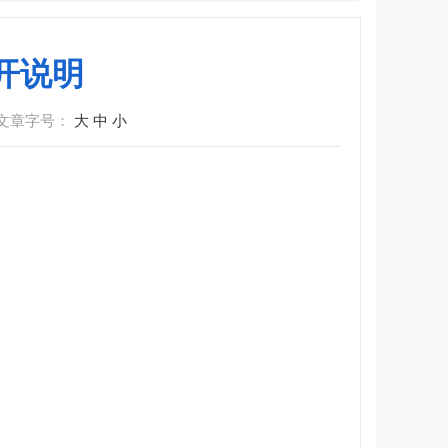
开说明
文章字号：
大
中
小