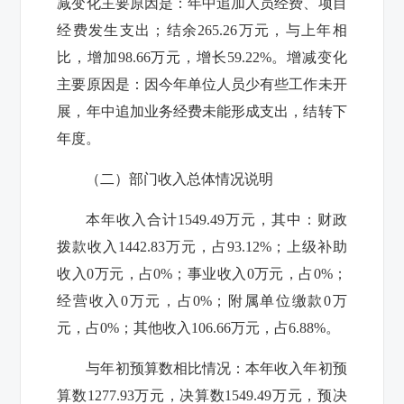
减变化主要原因是：年中追加人员经费、项目
经费发生支出；结余
265.26
万元，与上年相
比，增加
98.66
万元，增长
59.22%
。增减变化
主要原因是：因今年单位人员少有些工作未开
展，年中追加业务经费未能形成支出，结转下
年度。
（二）部门收入总体情况说明
本年收入合计
1549.49
万元，其中：财政
拨款收入
1442.83
万元，占
93.12%
；上级补助
收入
0
万元，占
0%
；事业收入
0
万元，占
0%
；
经营收入
0
万元，占
0%
；附属单位缴款
0
万
元，占
0%
；其他收入
106.66
万元，占
6.88%
。
与年初预算数相比情况：本年收入年初预
算数
1277.93
万元，决算数
1549.49
万元，预决