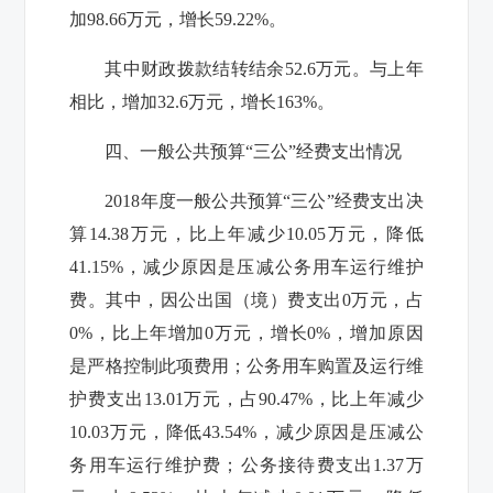
加
98.66
万元，增长
59.22%
。
其中财政拨款结转结余
52.6
万元。与上年
相比，增加
32.6
万元，增长
163%
。
四、一般公共预算“三公”经费支出情况
2018
年度一般公共预算“三公”经费支出决
算
14.38
万元，比上年减少
10.05
万元，降低
41.15%
，减少原因是压减公务用车运行维护
费。其中，因公出国（境）费支出
0
万元，占
0%
，比上年增加
0
万元，增长
0%
，增加原因
是严格控制此项费用；公务用车购置及运行维
护费支出
13.01
万元，占
90.47%
，比上年减少
10.03
万元，降低
43.54%
，减少原因是压减公
务用车运行维护费；公务接待费支出
1.37
万