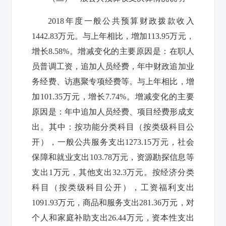
2018
年度一般公共预算财政拨款收入
1442.83
万元。与上年相比，增加
113.95
万元，
增长
8.58%
。增减变化的主要原因是：在职人
员普调工资，追加人员经费，年中财政追加业
务经费、访惠聚专项经费等。与上年相比，增
加
101.35
万元，增长
7.74%
。增减变化的主要
原因是：年中追加人员经费、项目经费形成支
出。其中：按功能分类科目（按类级
科目公
开），一般公共服务支出
1273.15
万元，社会
保障和就业支出
103.78
万元，资源勘探信息等
支出
1
万元，其他支出
32.3
万元。按经济分类
科目（按类级科目公开），工资福利支出
1091.93
万元，商品和服务支出
281.36
万元，对
个人和家庭补助支出
26.44
万元，资本性支出