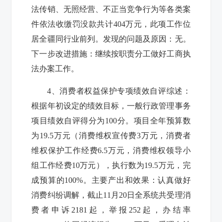
法传销、无照经营、不正当竞争行为等各类案
件
依法收缴罚没款共计
404
万元，此项工作位
居全疆同行业前列
。发现的问题及原因：无。
下一步改进措施：继续按职
责分工做好工商执
法办案工作。
4
、消费者权益保护专项绩效自评综述：
根据年初设定的绩效目标，一般行政管理事务
项目绩效自评得分为
100
分。项目全年预算数
为
19.5
万元（
消费维权宣传费
3
万元，消费者
维权保护工作经费
6.5
万元，消费维权领导小
组工作经费
10
万元
），执行数为
19.5
万元，完
成预算的
100%
。主要产出和效果：
认真做好
消费纠纷调解，截止
11
月
20
日
全系统共受理消
费者申诉
2181
起，举报
252
起，办结率