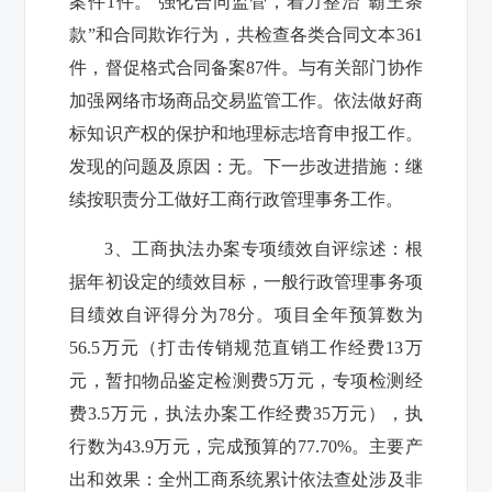
案件
1
件。 强化合同监管，着力整治“霸王条
款”和合同欺诈行为，共检查各类合同文本
361
件，督促格式合同备案
87
件。与有关部门协作
加强网络市场商品交易监管工作。依法做好商
标知识产权的保护和地理标志培育申报工作。
发现
的问题及原因：无。下一步改进措施：继
续按职
责分工做好工商行政管理事务工作。
3
、工商执法办案专项绩效自评综述：根
据年初设定的绩效目标，一般行政管理事务项
目绩效自评得分为
78
分。项目全年预算数为
56.5
万元（
打击传销规范直销工作经费
13
万
元，暂扣物品鉴定检测费
5
万元，专项检测经
费
3.5
万元，执法办案工作经费
35
万元
），执
行数为
43.9
万元，完成预算的
77
.70%
。主要产
出和效果：
全州工商系统累计依法查处涉及非