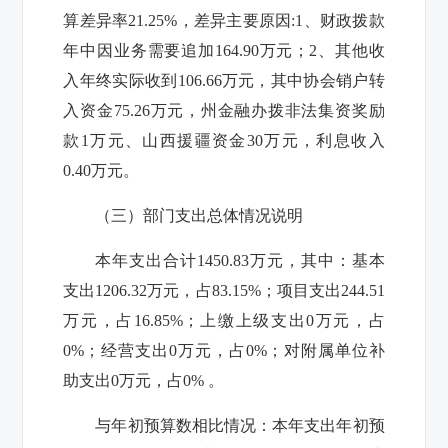
算差异率
21.25%
，差异主要原因
:1、
财政拨款
年中因业务需要追加
164.90
万元
；
2、
其
他收
入年终实际收到
106.66
万元，其中协会销户转
入资金
75.26
万元，州金融办拨非法集资奖励
款
1
万元、山西援疆资金
30
万元，利息收入
0.40
万元。
（三）部门支出总体情况说明
本年支出合计
1450.83
万元，其中：基本
支出
1206.32
万元，占
83.15%
；项目支出
244.51
万元，占
16.85%
；上缴上级支出
0
万元，占
0%
；经营支出
0
万元，占
0%
；对附属单位补
助支出
0
万元，占
0%
。
与年初预算数相比情况：本年支出年初预