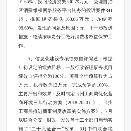
91.65%
，挽回经济损失
530.79
万元；受理自治
区消费维权网络服务平台转办的投诉案件
841
起，挽回经济损失
168.86
万元，办结率
98.69%
。发现的问题及原因：无。下一步改进
措施：继续按职
责分工做好消费者权益保护工
作。
5
、信息化建设专项绩效自评综述：根据
年初设定的绩效目标，一般行政管理事务项目
绩效自评得分为
100
分。项目全年预算数为
12
万元，执行数为
12
万元，完成预算的
10
0%
。
主要产出和效果：
及时制定《州工商局优化营
商环境三年行动方案（
2018-2020
）》、《州
工商局推进商事制度改革的实施方案》。
7
月
底联合公安、财政、发改等十二个部门启动实
施了“二十六证合一”改革。
8
月中旬联合税