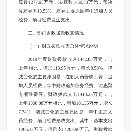
算数
1277.93
万元，决算数
1450.83
万元，预决
算差异率
13.53%
，差异主要原因年中追加人员
经费、项目经费发生支出。
二、部门财政拨款收支情况
（一）财政拨款收支总体情况说明
2018
年度财政拨款收入
1442.83
万元，与
上年相比，增加
113.95
万元，增长
8.58%
。增
减变化的主要原因是：在职人员普调工资，追
加人员经费，年中财政追加业务经费、访惠聚
专项经费等。财政拨款支出
1410.23
万元，与
上年
1308.88
万元相比，增加
101.35
万元，增长
7.74%
，增减变化的主要原因是：年中追加人
员经费、项目经费形成支出。其中：基本支出
1206.33
万元，项目支出
203.90
万
元
。财政拨款