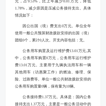
元，占
9.53%
，比上年减少
0.01
万元，降低
1.78%
，减少原因是压减公务接待支出。具体
情况如下：
因公出国（境）费支出
0
万元。单位全年
使用一般公共预算财政拨款安排的出国（境）
团组
0
个，累计
0
人次。开支内容包括：无。
公务用车购置及运行维护费
13.01
万元
,
其
中，公务用车购置
0
万元，公务用车运行维护
费
13.01
万元。主要用于九辆执法用车和一辆
其他用车（访惠聚工作）的燃油、修理、保
险、过路费等。单位一般公共财政拨款安排的
公务用车购置量
0
辆，保有量为
10
辆。
公务接待费
1.37
万元。具体是：国内公务
接待支出
1.37
万元，主要是一般公务活动中的