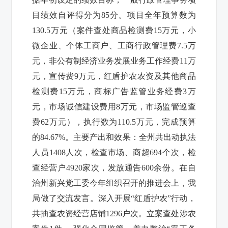
目绩效自评得分为
85
分。项目全年预算数为
130.5
万元（
案件查处商品检测费
15
万元，小
微企业、个体工商户、工商行政管理费
7.5
万
元，非公有制经济业务发展业务工作经费
11
万
元，宣传费
9
万元，红盾护农农资及其他商品
检测费
15
万元，商标广告监管业务经费
3
万
元，市场诚信建设费用
8
万元，市场监管巡查
费
62
万元
），执行数为
110.5
万元，完成预算
的
84.67%
。主要产出和效果：
全州共出动执法
人员
1408
人次，检查市场、商超
694
个次，检
查经营户
4920
家次，发放通告
600
余份。
在自
治州新兴党工委今年组织召开的推进会上，我
局做了交流发言。深入开展“红盾护农”行动，
共抽查农资经营店铺
1296
户次。立案查处涉农