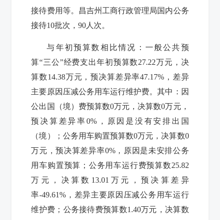
接待费用等。昌吉州工商行政管理局国内公务
接待
10
批次，
90
人次。
与年初预算数相比情况：一般公共预
算“三公”经费支出年初预算数
27.22
万元，决
算数
14.38
万元，预决算差异率
47.17%
，差异
主要原因压减公务用车运行维护费。其中：因
公出国（境）费预算数
0
万元，决算数
0
万元，
预决算差异率
0%
，原因是没有安排出国
（境）；公务用车购置预算数
0
万元，决算数
0
万元，预决算差异率
0%
，原因是未安排公务
用车购置预算；公务用车
运行费预算数
25.82
万元，决算数
13.01
万元，预决算差异
率
-49.61%
，差异主要原因
压减公务用车运行
维护费
；公务接待费预算数
1.40
万元，决算数