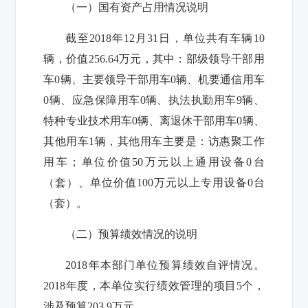
（一）国有资产占用情况说明
截至
2018
年
12
月
31
日，单位共有车辆
10
辆，价值
256.64
万元，其中：部级领导干部用
车
0
辆、主要领导干部用车
0
辆、机要通信用车
0
辆、应急保障用车
0
辆、执法执勤用车
9
辆、
特种专业技术用车
0
辆、离退休干部用车
0
辆、
其他用车
1
辆，其他用车主要是：访惠聚工作
用车；单位价值
50
万元以上通用设备
0
台
（套）、单位价值
100
万元以上专用设备
0
台
（套）。
（二）
预算绩效情况的说明
2018
年本部门单位预算绩效自评情况。
2018
年度，本单位实行绩效管理的项目
5
个，
涉及预算
203.9
万元。