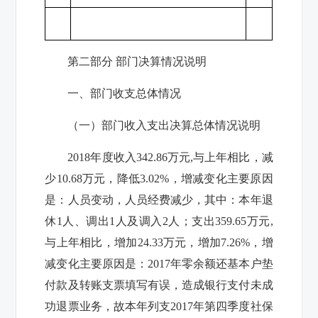
第二部分 部门决算情况说明
一、部门收支总体情况
（一）部门收入支出决算总体情况说明
2018
年度收入
342.86
万元
,
与上年相比，减
少
10.68
万元，降低
3.02%
，增减变化主要原因
是：人员变动，人员经费减少，其中：本年退
休
1
人、调出
1
人及调入
2
人；支出
359.65
万元
,
与上年相比，增加
24.33
万元，增加
7.26%
，增
减变化主要原因是：
2017
年
零余额还基本户垫
付款及转账支票填写有误，造成银行支付未成
功退票业务，故本年列支
2017
年第四季度社保