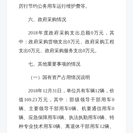
厉行节约公务用车运行维护费
等
。
六、政府采购情况
2018
年度政府采购支出总额
0
万元，其
中：政府采购货物支出
0
万元、政府采购工程
支出
0
万元、政府采购服务支出
0
万元。
七、其他重要事项的情况
（一）国有资产占用情况说明
2018
年
12
月
31
日
，单位共有车辆
12
辆，价
值
169.23
万元，其中：部级领导干部用车
0
辆、主要领导干部用车
0
辆、机要通信用车
0
辆、应急保障用车
0
辆、执法执勤用车
0
辆、特
种专业技术用车
0
辆、离退休干部用车
12
辆、