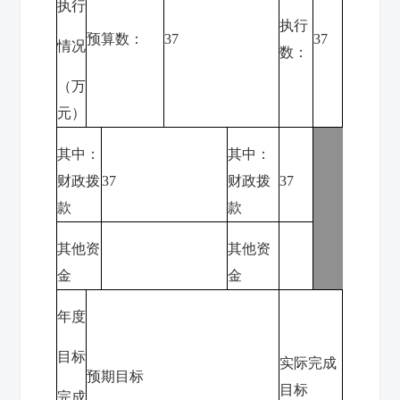
执行
执行
预算数：
37
37
情况
数：
（万
元）
其中：
其中：
财政拨
37
财政拨
37
款
款
其他资
其他资
金
金
年度
目标
实际完成
预期目标
目标
完成