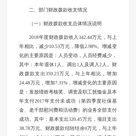
二、部门财政拨款收支情况
（一）财政拨款收支总体情况说明
2018
年度财政拨款收入
342.44
万元，与上
年相比，减少
10.53
万元，降低
2.98%
。增减变
化的主要原因是：人员变动，人员经费减少，
其中：本年退休
1
人、调出
1
人及调入
2
人。财
政拨款支出
359.23
万元，与上年相比，增加
24.48
万元，增加
7.31%
，增减变化的主要原因
是：发放绩效考核奖、调资及职工抚恤金及本
年支付
2017
年支付未成功（
第四季度社保基
金、老干部慰问费和活动费
）的业务全部支付
成功。其中：基本支出
320.45
万元，项目支出
38.78
万元。财政拨款结转结余
0
万元，与上年