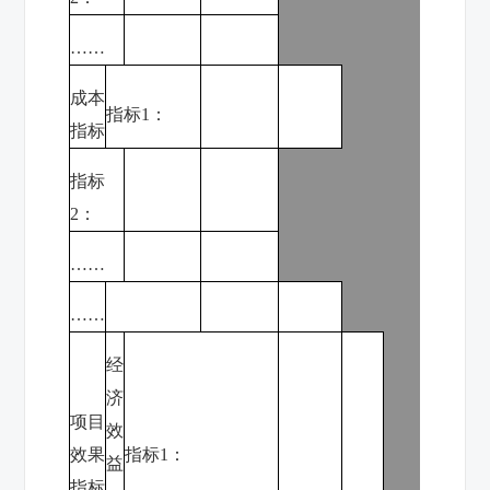
……
成本
指标
1
：
指标
指标
2
：
……
……
经
济
项目
效
效果
指标
1
：
益
指标