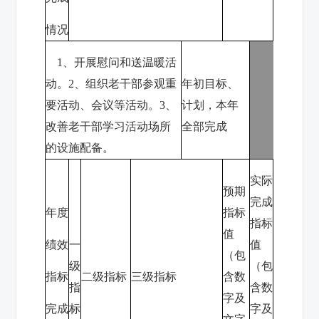
情况
1
、开展慰问和送温暖活
动。
2
、组织老干部参观重
年初目标、
要活动、会议等活动。
3
、
计划，本年
改善老干部学习活动场所
全部完成
的设施配备。
实际
预期
完成
年度
指标
指标
值
绩效
一
值
（包
级
（包
指标
二级指标
三级指标
含数
指
含数
字及
完成
标
字及