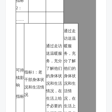
指标
2
：
……
通过走
访送温
通过走访
暖服
送温暖服
务，充
务，充分
分了解
了解他们
他们的
可持
指标
1
：老
的身体状
身体状
续影
干部身体状
况和生活
况和生
响
况和生活情
情况，在
活情
况
指标
生活上给
况，在
予必要的
生活上