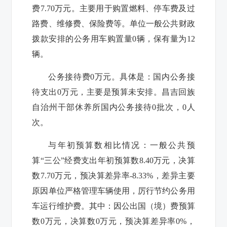
费
7.70
万元。主要用于
购置燃料、停车费及过
路费、维修费、保险费等
。单位一般公共财政
拨款安排的公务用车购置量
0
辆，保有量为
12
辆。
公务接待费
0
万元。具体是：国内公务接
待支出
0
万元，主要是预算未安排。昌吉回族
自治州干部休养所国内公务接待
0
批次，
0
人
次。
与年初预算数相比情况：一般公共预
算“三公”经费支出年初预算数
8.40
万元，决算
数
7.70
万元，预决算差异率-
8.33%
，差异主要
原因单位严格管理车辆使用，厉行节约公务用
车运行维护费。其中：因公出国（境）费预算
数
0
万元，决算数
0
万元，预决算差异率
0%
，