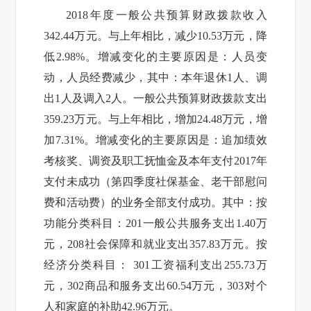
2018
年度一般公共预算财政拨款收入
342.44
万元。与上年相比，减少
10.53
万元，降
低
2.98%
。增减变化的主要原因是：人员变
动，人员经费减少，其中：本年退休
1
人、调
出
1
人及调入
2
人。一般公共预算财政拨款支出
359.23
万元。与上年相比，增加
24.48
万元，增
加
7.31%
。增减变化的主要原因是：追加绩效
考核奖、调资及职工抚恤金及本年支付
2017
年
支付未成功（
第四季度社保基金、老干部慰问
费和活动费
）的业务全部支付成功。其中：
按
功能分类科目：
201
一般公共服务支出
1.40
万
元，
208
社会保障和就业支出
357.83
万元。按
经济分类科目：
301
工资福利支出
255.73
万
元，
302
商品和服务支出
60.54
万元，
303
对个
人和家庭的补助
42.96
万元。