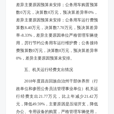
差异主要原因预算未安排；公务用车购置预算
数
0
万元，决算数
0
万元，预决算差异率
0%
，
差异主要原因预算未安排；公务用车运行费预
算数
8.40
万元，决算数
7.70
万元，预决算差异
率-
8.33%
，差异主要原因单位严格管理车辆使
用，厉行节约公务用车运行维护费；公务接待
费预算数
0
万元，决算数
0
万元，预决算差异率
0%
，差异主要原因预算未安排。
五、机关运行经费支出情况
2018
年度
昌吉回族自治州干部休养所
（行
政单位和参照公务员法管理事业单位）机关运
行经费支出
21.77
万元，比上年减少
21.42
万
元，降低
49.59%
，主要原因是
压缩开支，降低
办公、专用设备的购置，
严格管理车辆使用，