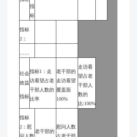
指
标
指标
2
：
……
走访看
指标
1
：走
老干部的
社会
望占老
访看望占老
走访看望
效益
干部人
干部人数的
覆盖面
数的
指标
比率
100%
比
:100%
指标
2
：慰
慰问人数
老干部的
问人数
占老干部