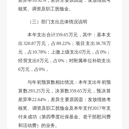
差异率
16.92%
，差异主要原因是：发放绩效考
核奖、调资及职工抚恤金。
（三）部门支出总体情况说明
本年支出合计
359.65
万元，其中：基本支
出
320.87
万元，占
89.22%
；项目支出
38.78
万
元，占
10.78%
；上缴上级支出
0
万元，占
0%
；
经营支出
0
万元，占
0%
；对附属单位补助支出
0
万元，占
0%
。
与年初预算数相比情况：本年支出年初预
算数
293.25
万元，决算数
359.65
万元，预决算
差异率
22.64%
，差异主要原因是：发放绩效考
核奖、调资及职工抚恤金及本年支付
2017
年支
付未成功（
第四季度社保基金、老干部慰问费
和活动费
）的业务。