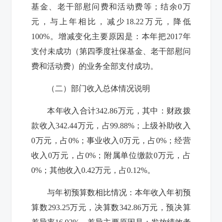
基金、老干部慰问费和活动费等
；结余
0
万
元，与上年相比，减少
18.22
万元，降低
100%
。增减变化主要原因是：本年把
2017
年
支付未成功（
第四季度社保基金、老干部慰问
费和活动费
）的业务全部支付成功。
（二）部门收入总体情况说明
本年收入合计
342.86
万元，其中：财政拨
款收入
342.44
万元，占
99.88%
；上级补助收入
0
万元，占
0%
；事业收入
0
万元，占
0%
；经营
收入
0
万元，占
0%
；附属单位缴款
0
万元，占
0%
；其他收入
0.42
万元，占
0.12%
。
与年初预算数相比情况：本年收入年初预
算数
293.25
万元，决算数
342.86
万元，预决算