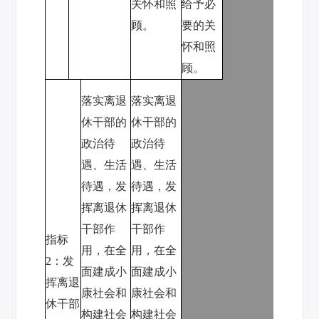
关怀和照
给予必
顾。
要的关
怀和照
顾。
落实离退
落实离退
休干部的
休干部的
政治待
政治待
遇、生活
遇、生活
待遇，发
待遇，发
挥离退休
挥离退休
干部作
干部作
指标
用，在全
用，在全
2
：发
面建成小
面建成小
挥离退
康社会和
康社会和
休干部
构建社会
构建社会