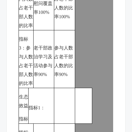
慰问覆盖
占老干
人数的比
率
100%
部人数
率
100%
的比率
指标
3
：参
老干部政
参与人数
与人数
治学习及
占老干部
占老干
活动参与
人数的比
部人数
率
90%
率
90%
的比率
生态
效益
指标
1
：
指标