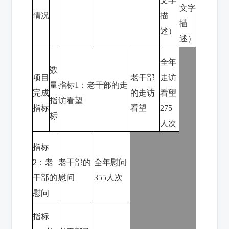
文字
文字
情况
描
描
述）
述）
全年
数
项目
老干部
走访
量
指标
1
：老干部的走
完成
的走访
看望
指
访看望
指标
看望
275
标
人次
指标
2
：老
老干部的
全年慰问
干部的
慰问
355
人次
慰问
指标