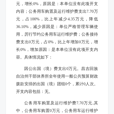
元，增长
0%
，原因是：本单位没有此项开支
内容；公务用车购置及运行维护费支出
7.70
万
元，占
100%
，比上年减少
4.35
万元，降低
36.10%
，减少原因是：单位严格管理车辆使
用，厉行节约公务用车运行维护费；公务接待
费支出
0
万元，占
0%
，比上年增加
0
万元，增
长
0%
，增加原因：是本单位没有此项开支内
容。具体情况如下：
因公出国（境）费支出
0
万元。昌吉回族
自治州干部休养所全年使用一般公共预算财政
拨款安排的出国（境）团组
0
个，累计
0
人次。
开支内容包括：无。
公务用车购置及运行维护费
7.70
万元
,
其
中，公务用车购置
0
万元，公务用车运行维护