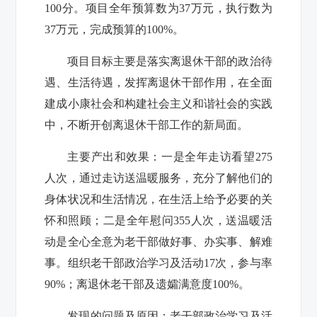
100
分。项目全年预算数为
37
万元，执行数为
37
万元，完成预算的
100%
。
项目目标主要是落实离退休干部的政治待
遇、生活待遇，发挥离退休干部作用，在全面
建成小康社会和构建社会主义和谐社会的实践
中，不断开创离退休干部工作的新局面。
主要产出和效果：一是
全年走访看望
275
人次，通过走访送温暖服务，充分了解他们的
身体状况和生活情况，在生活上给予必要的关
怀和照顾
；二是
全年慰问
355
人次，
送温暖活
动是全心全意为老干部做好事、办实事、解难
事。组织
老干部政治学习及活动
17
次，参与率
90%
；离退休老干部及遗孀满意度
100%
。
发现的问题及原因：
老干部政治学习及活