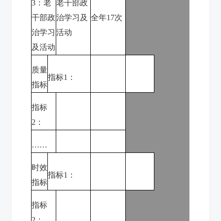
3
：
老
老干部政
干部政
治学习及
全年
17
次
治学习
活动
及活动
质量
指标
1
：
指标
指标
2
：
……
时效
指标
1
：
指标
指标
2
：