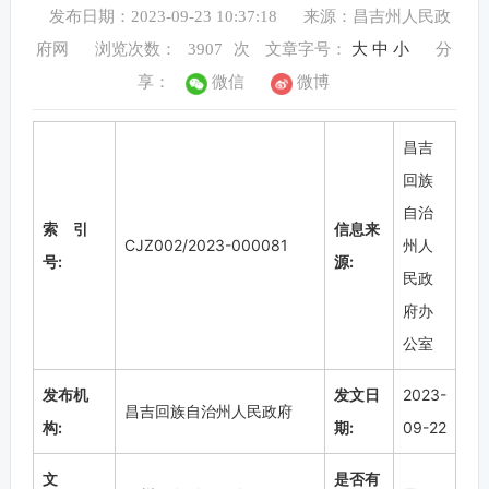
发布日期：2023-09-23 10:37:18
来源：昌吉州人民政
府网
浏览次数：
3907
次
文章字号：
大
中
小
分
享：
微信
微博
昌吉
回族
自治
索 引
信息来
CJZ002/2023-000081
州人
号:
源:
民政
府办
公室
发布机
发文日
2023-
昌吉回族自治州人民政府
构:
期:
09-22
文
是否有