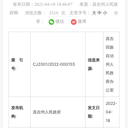
发布日期：2022-04-18 18:46:07
来源：昌吉州人民政
府网
浏览次数：
2519
次
文章字号：
大
中
小
分
享：
微信
微博
昌吉
回族
自治
索 引
信息来
CJZ001/2022-000155
州人
号:
源:
民政
府办
公室
2022-
发布机
发文日
昌吉州人民政府
04-
构:
期:
18