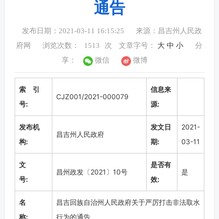
通告
发布日期：2021-03-11 16:15:25
来源：昌吉州人民政
府网
浏览次数：
1513
次
文章字号：
大
中
小
分
享：
微信
微博
索 引
信息来
CJZ001/2021-000079
号:
源:
发布机
发文日
2021-
昌吉州人民政府
构:
期:
03-11
文
是否有
昌州政发〔2021〕10号
是
号:
效:
名
昌吉回族自治州人民政府关于严厉打击非法取水
称:
行为的通告