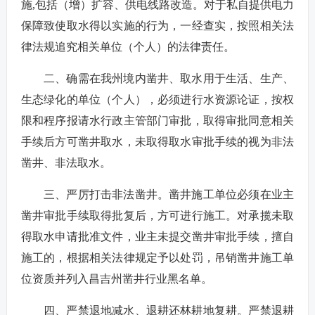
施,包括（增）扩容、供电线路改造。对于私自提供电力
保障致使取水得以实施的行为，一经查实，按照相关法
律法规追究相关单位（个人）的法律责任。
二、确需在我州境内凿井、取水用于生活、生产、
生态绿化的单位（个人），必须进行水资源论证，按权
限和程序报请水行政主管部门审批，取得审批同意相关
手续后方可凿井取水，未取得取水审批手续的视为非法
凿井、非法取水。
三、严厉打击非法凿井。凿井施工单位必须在业主
凿井审批手续取得批复后，方可进行施工。对承揽未取
得取水申请批准文件，业主未提交凿井审批手续，擅自
施工的，根据相关法律规定予以处罚，吊销凿井施工单
位资质并列入昌吉州凿井行业黑名单。
四、严禁退地减水、退耕还林耕地复耕。严禁退耕