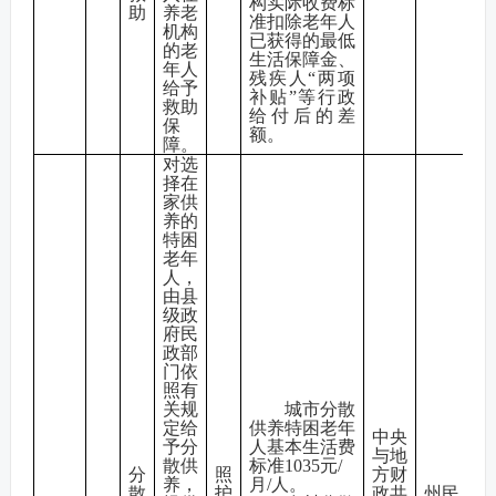
构实际收费标
助
养老
准扣除老年人
机构
已获得的最低
的老
生活保障金、
年人
残疾人“两项
给予
补贴”等行政
救助
给付后的差
保
额。
障。
对选
择在
家供
养的
特困
老年
人，
由县
级政
府民
政部
门依
照有
关规
城市分散
定给
供养特困老年
中央
予分
人基本生活费
与地
散供
标准1035元/
分
照
方财
养，
月/人。
散
护
政共
州民