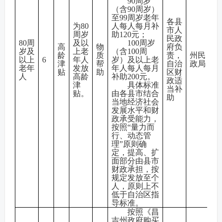
90周岁
（含90周岁）
至99周岁老年
各县
为80
人每人每月补
市人
周岁
助120元；
民政
80周
及以
100周岁
高
物
府负
岁及
上老
（含100周
龄
质
责，
州民
以上
6
年人
岁）及以上老
津
帮
自治
政局
老年
发放
年人每人每月
贴
助
区财
人
高龄
补助200元。
政适
津
具体标准
当补
贴。
由各县市结合
助
当地经济社会
发展水平和财
政承受能力，
按照“量力而
行、动态管
理”原则确
定，提高、扩
面部分由县市
财政承担，按
规定发放至个
人，原则上不
低于自治区指
导标准。
按照《昌
吉州政府购买