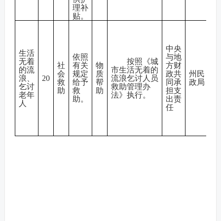
理补
贴。
中央
生活
依照
与地
无着
按照《城
社
有关
物
方财
的流
市生活无着的
会
规定
质
政共
州民
浪、
20
流浪乞讨人员
救
给予
帮
同承
政局
乞讨
救助管理办
助
救
助
担支
老年
法》执行。
助。
出责
人
任