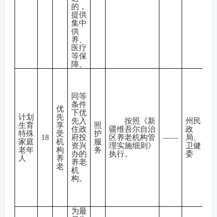
的，
提供
集中
供
养、
医疗
等保
障。
同等
条件
优
下优
计划
先
先入
按照《新
州民
生育
享
照
住政
疆维吾尔自治
政
特殊
受
护
18
府投
区养老机构管
——
局、
家庭
机
服
资兴
理实施细则》
卫健
老年
构
务
办的
执行。
委
人
养
养老
老
机
构。
为最