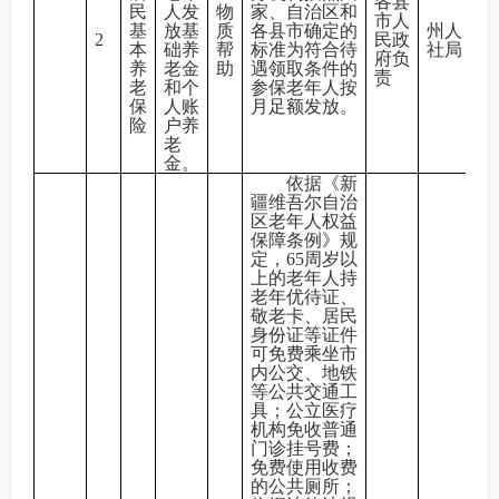
各县
民
人发
物
家、自治区和
市人
基
放基
质
各县市确定的
州人
2
民政
本
础养
帮
标准为符合待
社局
府负
养
老金
助
遇领取条件的
责
老
和个
参保老年人按
保
人账
月足额发放。
险
户养
老
金。
依据《新
疆维吾尔自治
区老年人权益
保障条例》规
定，65周岁以
上的老年人持
老年优待证、
敬老卡、居民
身份证等证件
可免费乘坐市
内公交、地铁
等公共交通工
具；公立医疗
机构免收普通
门诊挂号费；
免费使用收费
的公共厕所；