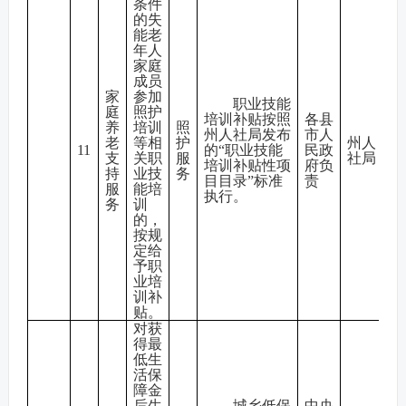
条件
的失
能老
年人
家庭
成员
家
参加
职业技能
庭
照护
培训补贴按照
各县
养
培训
照
州人社局发布
市人
老
等相
护
州人
11
的“职业技能
民政
支
关职
服
社局
培训补贴性项
府负
持
业技
务
目目录”标准
责
服
能培
执行。
务
训
的，
按规
定给
予职
业培
训补
贴。
对获
得最
低生
活保
障金
后生
城乡低保
中央