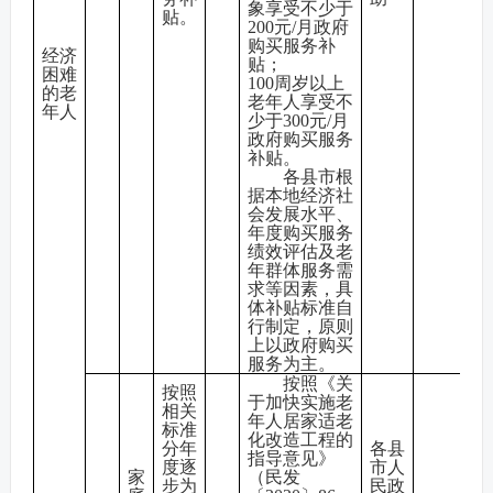
象
享受不少于
贴。
200元/月政府
购买服务补
经济
贴；
困难
100周岁以上
的老
老年人
享受不
年人
少于300元/月
政府购买服务
补贴。
各县市根
据本地经济社
会发展水平、
年度购买服务
绩效评估及老
年群体服务需
求等因素，具
体补贴标准自
行制定，原则
上以政府购买
服务为主。
按照《关
按照
于加快实施老
相关
年人居家适老
标准
化改造工程的
分年
各县
指导意见》
度逐
市人
家
（民发
步为
民政