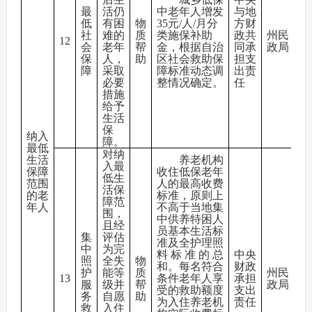
最
活仍
中老年人增发
与地
低
有困
物
35元/人/月分
方财
社
难的
质
类施保补助
政共
州民
12
会
老年
帮
金，根据自治
同承
政局
保
人，
助
区社会救助保
担支
障
采取
障标准动态调
出责
必要
整情况确定。
任
措施
给予
生活
保
纳入
障。
最低
对纳
生活
养老机构
入最
保障
收住低保老年
低生
范围
人的最高收费
活保
的老
标准，原则上
障范
年人
不高于当地集
围，
中供养特困人
且经
员基本生活标
集
评估
准及全护理照
中
为完
料标准的总
中央
照
全失
物
和。每名符合
财政
护
能等
质
州民
13
条件老年人享
承担
服
级并
帮
政局
受的救助额度
支出
务
自愿
助
为入住养老机
责任
救
入住