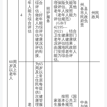
年
综合
理保险失能等
州、
人
评
级评估。其他
照
各县
能
估，
老年人按照
护
市人
州民
4
力
做好
《老年人能力
服
民政
政局
综
老年
评估规范》
务
府负
合
人能
（GB/T
责
评
力综
42195—
估
合评
2022），结合
估与
卫生健康部门
健康
老年人健康状
状况
况评估结果，
评估
由属地民政部
的衔
门安排老年人
接。
能力综合评
估。
60周
为65
岁及
周岁
以上
及以
老年
上常
人
住居
民每
年提
供1
次健
按照《国
康管
家基本公共卫
中央
老
理服
生服务规范
与地