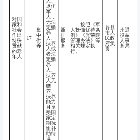
人、
退伍
军
人，
对国
无法
家和
按照《军
定赡
各县
社会
集
照
人抚恤优待条
州退
养
市人
作出
中
护
例》《光荣院
役军
17
人、
民政
特殊
供
服
管理办法》等
人事
扶养
府负
贡献
养
务
相关规定执
务局
人或
责
的老
行。
者法
年人
定赡
养
人、
扶养
人无
赡
养、
扶养
能力
且享
受国
家定
期抚
恤补
助待
遇