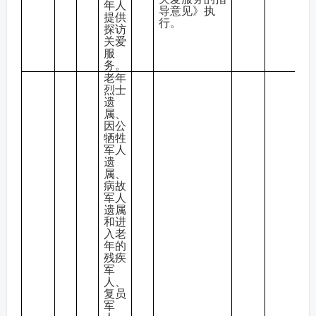
年人
导意见》执
提供
行。
探访
关爱
服
务。
老
年
烈士
遗
属、
因公
牺牲
军人
遗
属、
病故
军人
遗属
和进
入老
年的
残疾
军
人、
复员
军