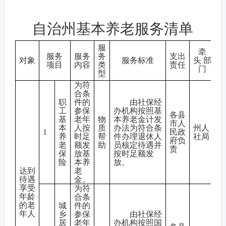
自治州基本养老服务清单
服
牵
服务
服务
务
支出
对象
服务标准
头 部
项目
内容
类
责任
门
型
为符
合条
职
件的
由社保经
工
参保
办机构按照基
各县
基
老年
物
本养老金计发
市人
本
人按
质
办法为符合条
州人
1
民政
养
时足
帮
件办理退休人
社局
府负
老
额发
助
员核定待遇并
责
保
放基
按时足额发
险
本养
放。
达到
老
待遇
金。
享受
为符
年龄
合条
的老
城
件的
年人
乡
参保
由社保经
居
老年
办机构按照国