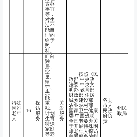
丧葬
事宜
等，
对生
活不
能自
理的
给予
照
料。
面向
独
居、
空
按照《民
巢、
政部 中央政
留
法委 中央文
守、
明办 教育部
失
财政部 住房
能、
城乡建设部
各县
特殊
探
重
关
农业农村部
市人
困难
访
残、
爱
州民
16
国家卫生健康
民政
老年
服
计划
服
政局
委 中国残联
府负
人
务
生育
务
全国老龄办关
责
特殊
于开展特殊困
家庭
难老年人探访
等老
关爱服务的指