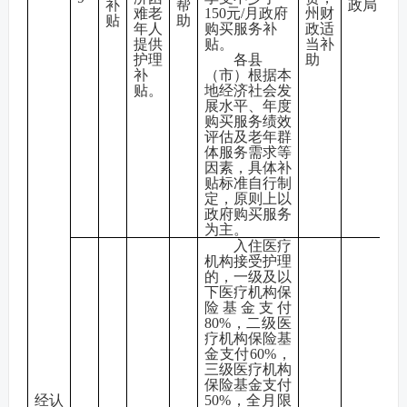
补
帮
政局
难老
150元/月政府
州财
贴
助
年人
购买服务补
政适
提供
贴。
当补
护理
各县
助
补
（市）根据本
贴。
地经济社会发
展水平、年度
购买服务绩效
评估及老年群
体服务需求等
因素，具体补
贴标准自行制
定，原则上以
政府购买服务
为主。
入住医疗
机构接受护理
的，一级及以
下医疗机构保
险基金支付
80%，二级医
疗机构保险基
金支付60%，
三级医疗机构
保险基金支付
经认
50%，全月限