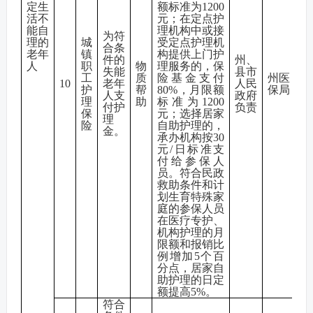
定生
额标准为1200
活不
元；在定点护
能自
理机构中或接
为符
理的
城
受定点护理机
合条
老年
镇
构提供上门护
件的
州、
人
职
物
理服务的，保
失能
县市
工
质
险基金支付
州医
10
老年
人民
护
帮
80%，月限额
保局
人支
政府
理
助
标准为1200
付护
负责
保
元；选择居家
理
险
自助护理的，
金。
承办机构按30
元/日标准支
付给参保人
员。符合民政
救助条件和计
划生育特殊家
庭的参保人员
在医疗专护、
机构护理的月
限额和报销比
例增加5个百
分点，居家自
助护理的日定
额提高5%。
符合