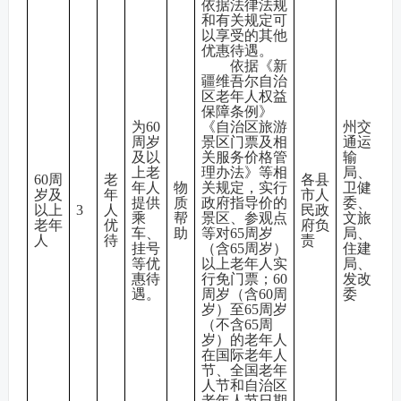
依据法律法规
和有关规定可
以享受的其他
优惠待遇。
依据《新
疆维吾尔自治
区老年人权益
保障条例》
为60
《自治区旅游
州交
周岁
景区门票及相
通运
及以
关服务价格管
输
上老
理办法》等相
局、
60周
老
各县
年人
物
关规定，实行
卫健
岁及
年
市人
提供
质
政府指导价的
委、
以上
3
人
民政
乘
帮
景区、参观点
文旅
老年
优
府负
车、
助
等对65周岁
局、
人
待
责
挂号
（含65周岁）
住建
等优
以上老年人实
局、
惠待
行免门票；60
发改
遇。
周岁（含60周
委
岁）至65周岁
（不含65周
岁）的老年人
在国际老年人
节、全国老年
人节和自治区
老年人节日期