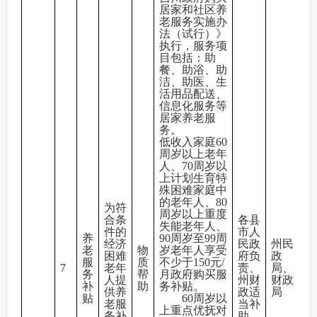
居家和社区养
老服务实施办
法（试行）》
执行，服务项
目包括：助
餐、助浴、助
洁、助医、生
活用品配送、
信息化服务等
居家养老服
务。
低收入家庭60
周岁以上老年
人、70周岁以
上计划生育特
殊困难家庭中
的老年人、80
为符
周岁以上重度
合条
各县
失能老年人、
件的
市人
养
90周岁至99周
经济
民政
州民
老
物
岁老年人
享受
困难
府负
政
服
质
不少于150元/
7
老年
责、
局、
务
帮
月政府购买服
人提
州财
财政
补
助
务补贴。
供养
政适
局
贴
60周岁以
老服
当补
上重点优抚对
务补
助