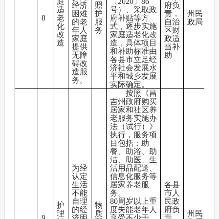
庭
〔2020〕86
经济
照
府负
适
号）、采取政
困难
护
责，
州民
8
老
府补贴等方
的老
服
自治
政局
化
式，逐步实施
年人
务
区财
改
家庭适老化改
家庭
政适
造
造，具体项目
提供
当补
和补助标准由
无障
助
各县市立足经
碍改
济社会发展水
造服
平和城乡发展
务。
实际确定。
按照《昌
吉州政府购买
居家和社区养
老服务实施办
法（试行）》
执行，服务项
目包括：助
餐、助浴、助
洁、助医、生
为经
活用品配送、
认定
信息化服务等
生活
居家养老服
各县
不能
务。
市人
自理
80周岁以上重
民政
护
物
的经
度失能老年人
府负
理
质
州民
9
济困
享受不少于
责，