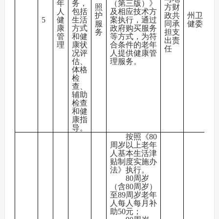
年
务，
（第三版）》
照
方财
人
包括
及相应技术方
护
政共
州卫
5
健
生活
案执行，通过
服
同承
健委
康
方式
政府购买服务
务
担支
管
和健
等方式，为符
出责
理
康状
合条件的老年
任
况评
人提供健康管
估、
理服务。
体格
检
查、
辅助
检查
和健
康指
导。
按照《80
周岁以上老年
人基本生活津
贴制度实施办
法》执行。
80周岁
（含80周岁）
至89周岁老年
人每人每月补
助50元；