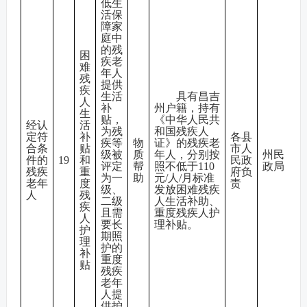
低生
活保
障家
庭中
的残
困
疾老
难
年人
残
提供
疾
生活
具有昌吉
人
补
州户籍，持有
生
贴，
《中华人民共
经认
活
为残
和国残疾人
定符
补
各县
疾等
物
证》的残疾老
合条
贴
市人
级被
质
年人，分别按
州民
件的
19
和
民政
评定
帮
照不低于110
政局
残疾
重
府负
为一
助
元/人/月标准
老年
度
责
级、
发放困难残疾
人
残
二级
人生活补助、
疾
且需
重度残疾人护
人
要长
理补贴。
护
期照
理
护的
补
重度
贴
残疾
老年
人提
供护