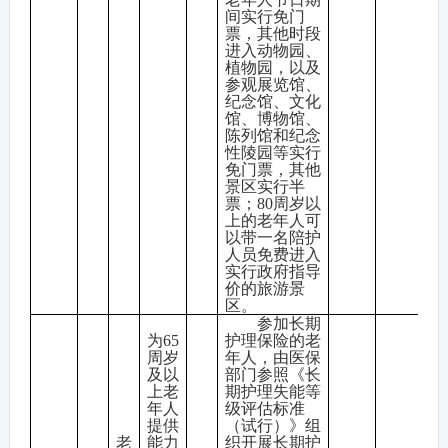
间实行免门
票，其他时段
进入动物园、
植物园，以及
参观展览馆、
纪念馆、文化
馆、博物馆、
陈列馆和纪念
性陵园等实行
免门票，其他
景区实行半
票；80周岁以
上的老年人可
以带一名陪护
人员免费进入
实行政府指导
价的旅游景
区。
参加长期
为65
护理保险的老
周岁
年人，由医保
及以
部门参照《长
上老
期护理失能等
年人
级评估标准
提供
（试行）》组
老
能力
织开展长期护